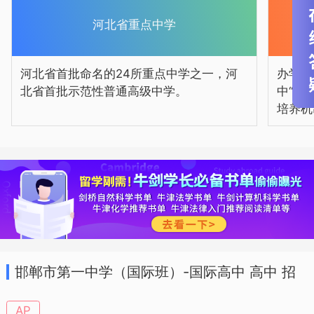
河北省重点中学
河北省首批命名的24所重点中学之一，河
办学机
北省首批示范性普通高级中学。
中“五
培养机
邯郸市第一中学（国际班）-国际高中 高中 招
生简章
AP