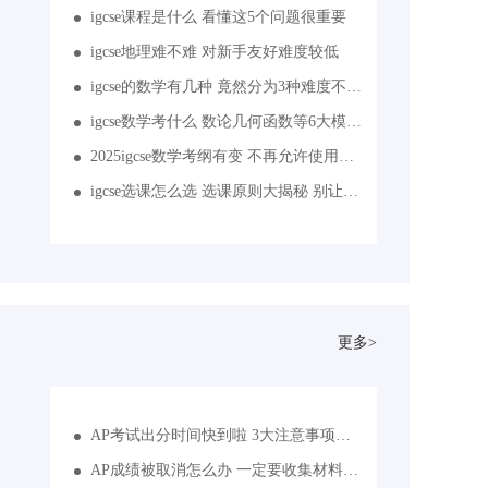
igcse课程是什么 看懂这5个问题很重要
igcse地理难不难 对新手友好难度较低
igcse的数学有几种 竟然分为3种难度不同的课程
igcse数学考什么 数论几何函数等6大模块全包含
2025igcse数学考纲有变 不再允许使用计算器
igcse选课怎么选 选课原则大揭秘 别让自己输在起点
更多>
AP考试出分时间快到啦 3大注意事项不能忽视
AP成绩被取消怎么办 一定要收集材料积极申诉