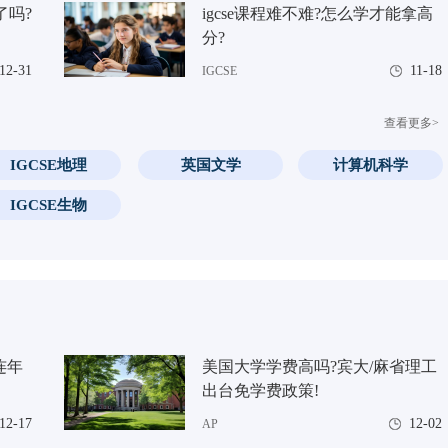
了吗?
igcse课程难不难?怎么学才能拿高
分?
12-31
11-18
IGCSE
查看更多>
IGCSE地理
英国文学
计算机科学
IGCSE生物
连年
美国大学学费高吗?宾大/麻省理工
出台免学费政策!
12-17
12-02
AP