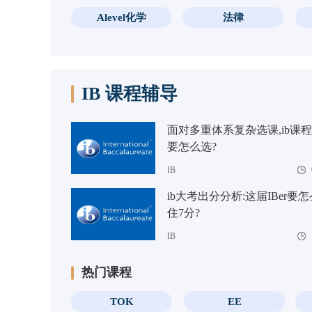
Alevel化学
法律
IB 课程辅导
面对多重体系复杂选课,ib课
要怎么选?
IB
ib大考出分分析:这届IBer要
住7分?
IB
热门课程
TOK
EE