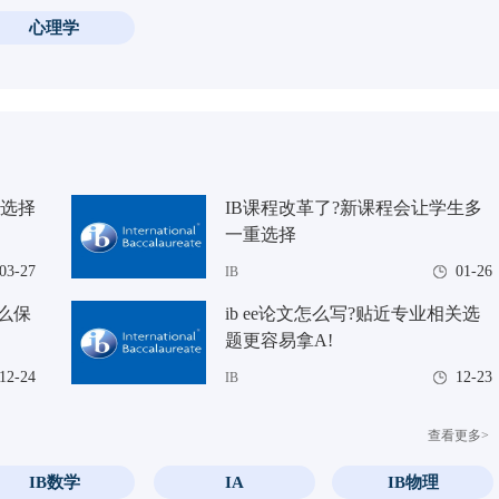
心理学
程选择
IB课程改革了?新课程会让学生多
一重选择
03-27
01-26
IB
怎么保
ib ee论文怎么写?贴近专业相关选
题更容易拿A!
12-24
12-23
IB
查看更多>
IB数学
IA
IB物理