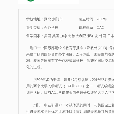
学校地址：湖北 荆门市
创立时间：2012年
办学类型：合办学校
课程体系：GAC
留学国家：美国 英国 加拿大 澳大利亚 新加坡 韩国 日本
荆门一中国际部是经省教育厅批准（鄂教外[2013]1
果最丰硕的国际合作办学项目。迄今为止，国际部均在
利、泰国等国家有了合作校或姊妹校，频繁的国际交流
化的进程。
历经2年多的申请、筹备和考察认证，2016年8月美国
用的两个大学入学考试（SAT和ACT）之一，考试成绩
训并认证。目前ACT考试在美国是最受欢迎的大学入学考试
荆门一中在引进ACT考试体系的同时，与美国波士顿
引进美国双学分优才计划项目！该计划是美国联邦教育法