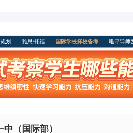
请规划
雅思/托福
国际学校择校备考
唯寻导师
一中（国际部）