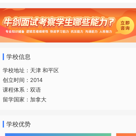
学，培养兴趣，夯实基础，发展能力，突
出英语，小学毕业英语词汇量要达到3000
个，枫叶立足让每一个学生得到健康快
乐、和谐发展。枫叶初中开设国家九年义
务教育大纲规定的全部课程，打造高效课
学校信息
堂，拓展知识视野、夯实基础知识，培养
学校地址：天津 和平区
创新能力，突出英语优势，初中毕业英语
创立时间：2014
词汇量要达到8000个，落实“三好”习惯养
课程体系：双语
成教育，为学生进入枫叶高中加拿大BC教
留学国家：加拿大
育课程体系学习，做好扎实的语言和学科
知识准备。
学校优势