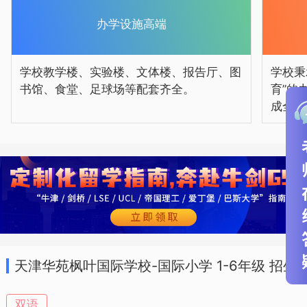
办学设施高端
学校教学楼、实验楼、文体楼、报告厅、图
学校秉
书馆、食堂、足球场等配套齐全。
育”的
成全”
天津华苑枫叶国际学校-国际小学 1-6年级 招生
简章
双语