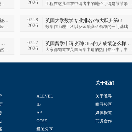
2026
要说今年alevel夏季大考的热点事件，爱德思数学·本土版考试的地狱难度必然能上榜，超3万人请愿考试局重申的风波还在持续。官方是怎么回应的呢？我们一起来看看~
工程在这几年在申请者中的地位可谓是节节攀升，那今年英国本科工程专业排名情况如何呢？我们一起来看
07.28
英国大学经济商科专业怎么选?来看这些排名TOP的学校
英国大学数学专业排名?布大跃升第6!
2026
英国大学经济商科类依然是申请大热门！那应该怎么选校呢？我们不妨来一起看看今年的专业排名吧~
数学作为理工科以及金融商科领域的一门基础学科，在各个领域都有着广泛的应用。那今年英国大学数学专业排名如何呢？
07.27
英国留学工程专业申请?G5谁在放水谁在收紧?
英国留学申请收到Offer的人成绩怎么样?一起来看
2026
要说中国学生最爱申请的方向，那理工科必然遥遥领先~那么英国留学工程专业申请今年的难度又如何了呢？我们一起来看——
大家都知道在英国留学申请的热门专业中，中国学生选择理工科的人数一直都遥遥领先。那今年收到英国理工科专业录取的学生都有着怎样的成绩呢？我们一起来看~
关于我们
导
ALEVEL
关于唯寻
导
IB
唯寻校区
导
AP
媒体报道
划
GCSE
商务合作
绍
经验分享