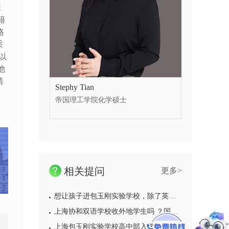
班
籍
格
采
以
他
精
Stephy Tian
帝国理工学院化学硕士
相关提问
更多>
想让孩子进包玉刚实验学校，除了英语还须培养什么能力
上海协和双语学校收外地学生吗 ？国际部学费多少 ？
上海包玉刚实验学校高中部入学考试难么