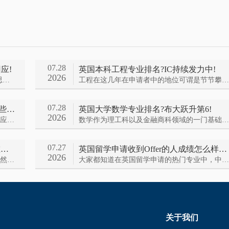
07.28
应!
英国本科工程专业排名?IC持续发力中!
2026
要说今年alevel夏季大考的热点事件，爱德思数学·本土版考试的地狱难度必然能上榜，超3万人请愿考试局重申的风波还在持续。官方是怎么回应的呢？我们一起来看看~
工程在这几年在申请者中的地位可谓是节节攀升，那今年英国本科工程专业排名情况如何呢？我们一起来看
07.28
英国大学经济商科专业怎么选?来看这些排名TOP的学校
英国大学数学专业排名?布大跃升第6!
2026
英国大学经济商科类依然是申请大热门！那应该怎么选校呢？我们不妨来一起看看今年的专业排名吧~
数学作为理工科以及金融商科领域的一门基础学科，在各个领域都有着广泛的应用。那今年英国大学数学专业排名如何呢？
07.27
英国留学工程专业申请?G5谁在放水谁在收紧?
英国留学申请收到Offer的人成绩怎么样?一起来看
2026
要说中国学生最爱申请的方向，那理工科必然遥遥领先~那么英国留学工程专业申请今年的难度又如何了呢？我们一起来看——
大家都知道在英国留学申请的热门专业中，中国学生选择理工科的人数一直都遥遥领先。那今年收到英国理工科专业录取的学生都有着怎样的成绩呢？我们一起来看~
关于我们