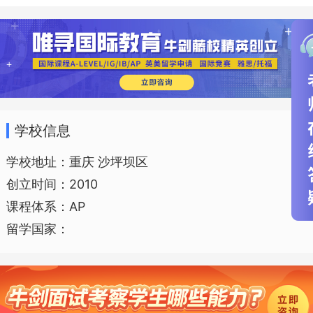
2016年，国际课程中心收获第四届毕
业生，迄今为止一共有450多名学生通过
国际课程中心留学海外。他们最后的走
向，不仅仅是传统的美加，还包括德国、
学校信息
荷兰、比利时、英国、爱尔兰等欧洲国
学校地址：重庆 沙坪坝区
家。 2016年9月，国际课程中心决定整合
创立时间：2010
资源，开设AP选修课。除AP微积分必修
课程体系：AP
外，南开还开出了涵盖理工、人文历史、
留学国家：
语言文学等9门AP选修课。 开设阶段：高
中 办学成绩：重庆南开中学高2016级国际
班毕业生共计38人，100%被全美排名前