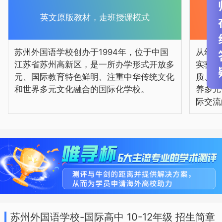
部面向国内高考的有英才班和实验班，面
英文原版教材，走班授课模式
向国外名牌大学的有AP课程、A-LEVEL课
程、海外OC项目和西班牙语班。除英语
苏州外国语学校创办于1994年，位于中国
从幼儿
江苏省苏州高新区，是一所办学形式开放多
实验部
外，学校还开设了德语、西班牙语、日
元、国际教育特色鲜明、注重中华传统文化
质、高
语、法语、阿拉伯语五门小语种课程，向
和世界多元文化融合的国际化学校。
养多元
深度和高度延伸，打造“多语种+”理念。
际交流
苏州外国语学校-国际高中 10-12年级 招生简章