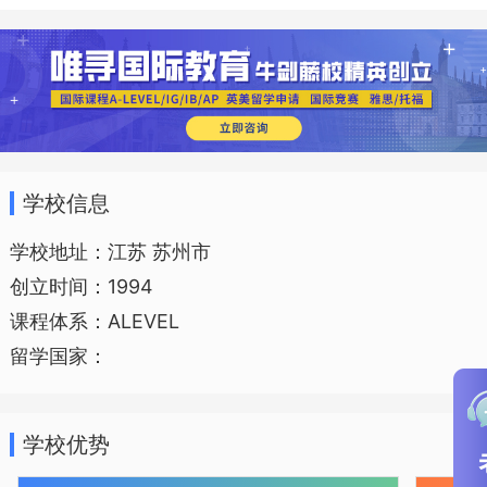
本着“素质培养，文化关怀”的教育理
念，“着眼于未来的教育才有教育的未来”的
教育追求，学校实施精细化管理、精品化
课程、精英化教育、集团化办学的教育创
新发展战略。从幼儿园到高中，每个学段
学校信息
都分为国际部、实验部，“双轨制”并行带来
学校协调、优质、高位的发展。
学校地址：江苏 苏州市
创立时间：1994
课程体系：ALEVEL
留学国家：
其中，小学首创AC实验班、英特班、
淑女班，开设海外班；初中设有AC英才
学校优势
班、菁英女班、绅士班等特色班级；高中