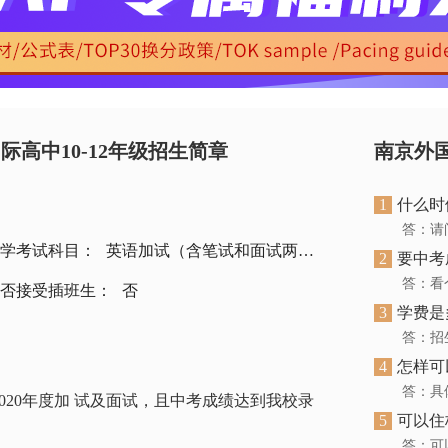
高中10-12年级招生简章
1
什么时
答：请
学考试科目：
英语加试（含笔试和面试两部分）
2
要中考
答：看
否接受插班生：
否
3
学费是
答：招
4
怎样可
答：具
20年度加 试及面试，且中考成绩达到我校录
5
可以住
答：可