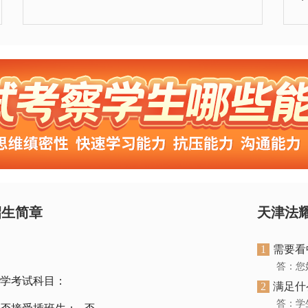
招生简章
天津法耀
1
需要看中
答：您
学考试科目：
2
满足什
答：学