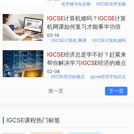
考试局都报名人数仅次于AQA。
化学键与化合物
IGCSE化学实验
IGCSE
计算机难吗？
IGCSE
计算
CCEA
：这个考试局主要在北爱尔兰运
机网课如何复习才能事半功倍
营，国内都小伙伴一般不会接触到。
03-16
IGCSE计算机 网课
IGCSE计算机难吗
OCR
(全称牛津、剑桥及RSA考试)：每年
IGCSE
经济总是学不好？赶紧来
大约又10%的英国私立学校都是使用OCR
帮你解决学习
IGCSE
经济的难点
考试。
02-08
IGCSE经济的难点
igcse经济学知识点
第一页
下一页
WJEC
(威尔士联合考试局)： 虽然WJEC考
试局的总部设立在威尔士，提供威尔士语
考试，但其实，WJEC的大部分考试都在英
IGCSE课程热门标签
格兰的学校开展。