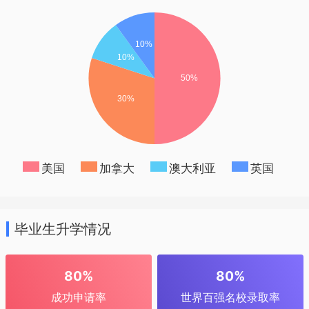
市举办多所全日制学校，涵盖幼儿园及中
小学，融合政府、企业、国内外优质教育
合作机构等多方资源，创新学生、家长、
老师“家校共建”模式，形成了覆盖公办、民
办及素质教育的完整教育业务体系。
美国
加拿大
澳大利亚
英国
毕业生升学情况
80%
80%
成功申请率
世界百强名校录取率