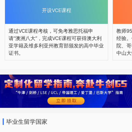
开设VCE课程
通过VCE课程考核，可免考雅思托福申
教师9
MAH的教师均须经过黑利伯瑞本校筛
请“澳洲八大”，完成VCE课程可获得澳大利
经验。
选以及培训，我校学生可凭VCE毕业证书
亚学籍及维多利亚州教育部颁发的高中毕业
院、哥
进入世界各国大学。集团教育历史梅沙教
证书。
中山大
育作为世界 500 强万科成员企业，通过教
育业务发展及战略规划实现“城市配套服务
商”，举办优质国际教育回馈社会，旨在成
为基于优质国际化教育教学、高端教育服
务体系的全人素质教育解决方案提供者，
为社会教育需求提供多样化优质教育解决
毕业生留学国家
方案。梅沙教育已在深圳、广州及周边城