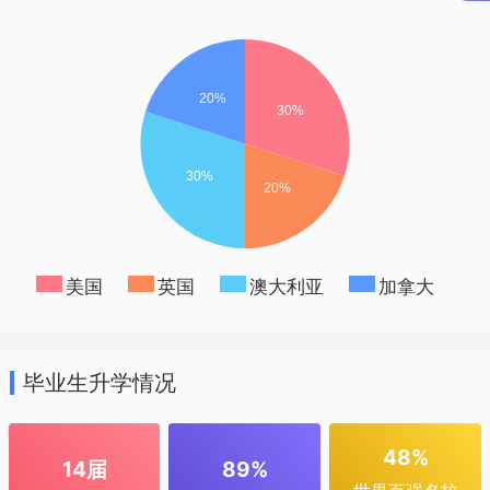
2年国内学习，2年国外 学费 6.8万元一年
收费明细 学费，住宿费，留学服务费 课程
亮点 1留学风险低，国内2-3年的学习，
让学生做好准备 2在国内过渡2—3年，降
低留学成本。 3.15年国际办学经验，教学
经验丰富 4.衔接英美澳名校，对接层次高
国内就读专业：会计与金融部分海外衔接
专业方向：会计类：会计学、国际会计、
美国
英国
澳大利亚
加拿大
商务会计、会计与金融等金融类：国际银
行与金融、国际金融与投资银行学、商务
毕业生升学情况
与国际管理等管理类：工商管理、人力资
源开发、国际商务管理等
48%
14届
89%