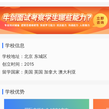
争力 4.20多年的财会证书授课经验，通过
率高国内就读专业：国际会计 (ACCA方
向)部分海外衔接专业方向：会计类：会计
学、国际会计、商务会计、会计与金融等
金融类：国际银行与金融、国际金融与投
资银行学、商务与国际管理等管理类：工
学校信息
商管理、人力资源开发、国际商务管理等
学校地址：北京 东城区
SQA-AD3+2本硕连读学习模式 3年国内学
创立时间：2015
习，1年国外大学本科，1年国外大学硕士
留学国家：美国 英国 加拿大 澳大利亚
学费 5万元一年 收费明细 学费，住宿费，
留学服务费，学籍注册费 课程亮点 1留学
学校优势
风险低，国内2-3年的学习，让学生做好充
分得准备 2在国内过渡2—4年，降低留学