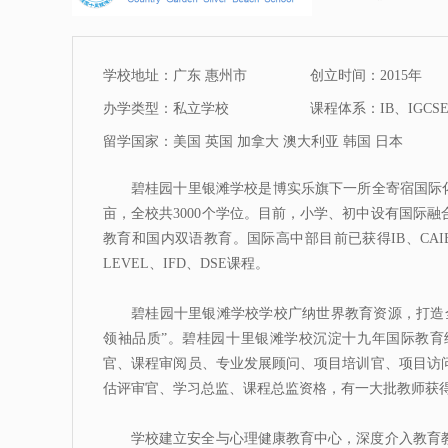
学校地址：广东 惠州市
创立时间：2015年
办学类型：私立学校
课程体系：IB、IGCS
留学国家：美国 英国 加拿大 澳大利亚 韩国 日本
碧桂园十里银滩学校是博实乐旗下一所全寄宿国际化
亩，全校共3000个学位。目前，小学、初中设有国际
教育和国内双语教育。国际高中部目前已获得IB、CAIE
LEVEL、IFD、DSE课程。
碧桂园十里银滩学校学校广纳世界教育资源，打造
领袖品质”。碧桂园十里银滩学校沉淀十九年国际教育
官、课程审阅员、专业发展顾问、项目培训官、项目访
估评审官、学习总监、课程总监资格，有一大批教师获
学校建立安全与心理健康教育中心，深度介入教育