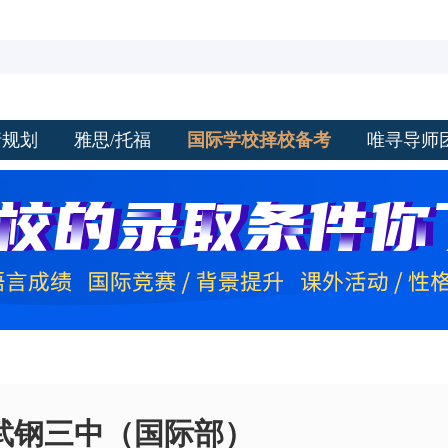
请规划
雅思/托福
国际学校择校备考
唯寻导师
武钢三中（国际部）