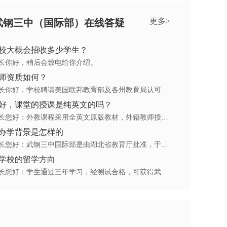
更多>
武钢三中（国际部）在线答疑
校大概会招收多少学生？
长你好，稍后会致电给你介绍。
师资质如何？
答：家长你好，学校聘请美国联邦教育部及各州教育局认可教师资质的美国籍教师管理与执教。所有美方课程均由外教亲自授课，并采用美国康州的教学大纲与原版教材内容实施全英文授课。
好，课堂的授课是纯英文的吗？
答：家长您好：外教课程采用全英文原版教材，外籍教师授课，原汁原味欧美风格教学。
办学背景是怎样的
答：家长您好：武钢三中国际部是由湖北省教育厅批准，于2004年由武钢三中和新西兰高级中学联合创办的中午合作办学项目。新西兰高级中学是新西兰排位第一的著名高中，具备剑桥考试委员会授权组织A Level 证书考试的资格。
学校的留学方向
答：家长您好：学生通过三年学习，经测试合格，可获得武钢三中高中毕业文凭和国外大学预科证书，毕业生可参加国内高考，也可报考进入新加坡、澳大利亚、英、美等英语语系国家大学学习。