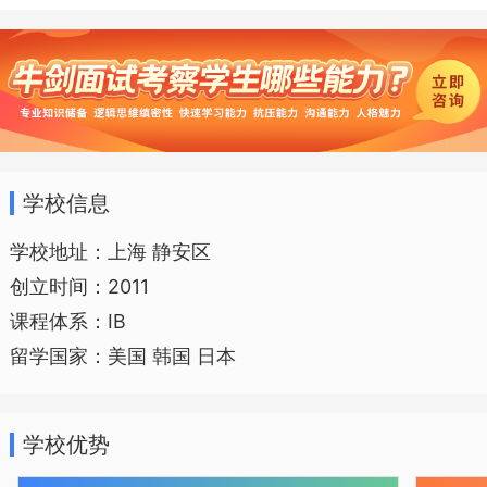
课程，实践即学习，经历即收获”的观念。
学校通过新型学习空间、预约学习、综合
评价等一系列项目研究，体现“学习无时不
有、学习无处不在”的教学追求。
学校信息
学校地址：上海 静安区
创立时间：2011
市西中学以培养学生自主、互动、合
课程体系：IB
作的个性化学习为目标，建构了高度开放
留学国家：美国 韩国 日本
性的教学环境，“思维广场”教学突破了班级
授课的局限，“微型讲座”以及“自主阳上海
学校优势
市市西中学国际部在“办学育人为本，发展