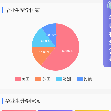
秀的公立高中。国内合作方为山东省威海
毕业生留学国家
市第二中学。为培养国际化人才，帮助国
内学生达到申请海外名校的资格，现签署
中加国际合作办学协议，实施“1+2”中加合
作办学项目。中加两国优秀教师联合执
教，让学生享受国内外教师资源。
美国
英国
澳洲
其他
毕业生升学情况