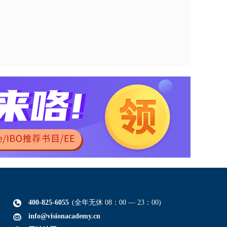
400-825-6055
(全年无休 08：00 — 23：00)
info@visionacademy.cn