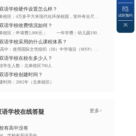
双语学校硬件设置怎么样？
试听预约
答：北皋校区：4万多平方米现代化环保校园，室外有全尺寸户外体育场、户外活动设施、击球笼、网球场和篮球场；室内有科学实验室、图书馆、表演剧场、室内体育馆、舞蹈工作室、艺术工作室、音乐工作室、设计技术工作室；全校已安置最先进的新风系统和监控系统。
双语学校收费情况如何？
答：北皋校区：申请费2,000元； 一年学费：幼儿园190,000元；小学210,000元；中学220,000元
双语学校采用的什么课程体系？
答：初/高中：使用国际文凭组织（IB）中学项目（MYP）课程框架，英文语言学习采用美国国家共同核心标准。中文语言与文学、历史、地理、品德教育按照中国国家课程标准用中文授课
双语学校在校生多少人？
校学生人数：北皋校区700人
双语学校创建时间？
建时间：2002年（北皋校区）
更多>
双语学校在线答疑
校有高中没有
好，学校有开设高中