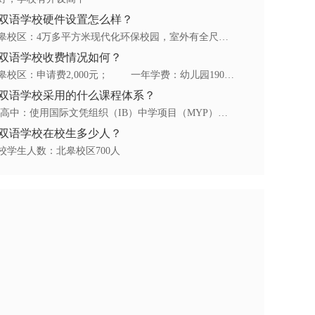
双语学校硬件设置怎么样？
答：北皋校区：4万多平方米现代化环保校园，室外有全尺寸户外体育场、户外活动设施、击球笼、网球场和篮球场；室内有科学实验室、图书馆、表演剧场、室内体育馆、舞蹈工作室、艺术工作室、音乐工作室、设计技术工作室；全校已安置最先进的新风系统和监控系统。
双语学校收费情况如何？
答：北皋校区：申请费2,000元； 一年学费：幼儿园190,000元；小学210,000元；中学220,000元
双语学校采用的什么课程体系？
答：初/高中：使用国际文凭组织（IB）中学项目（MYP）课程框架，英文语言学习采用美国国家共同核心标准。中文语言与文学、历史、地理、品德教育按照中国国家课程标准用中文授课
双语学校在校生多少人？
校学生人数：北皋校区700人