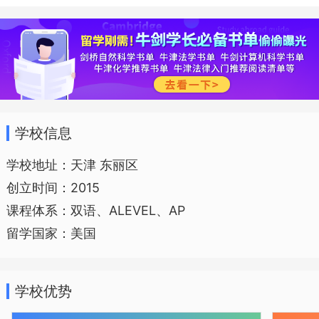
和管理经验，由管理者精心研发，多校联
动，并成功实践的科学独特的课程设置给
学生们创造了独具特色的学习和校园生活
体验。
学校信息
学校地址：天津 东丽区
创立时间：2015
天津格瑞思学校创办于2015年5月天
课程体系：双语、ALEVEL、AP
津耀华中学国际部，2019年6月，由北京
留学国家：美国
东朴教育集团董事长曹允东投资创办的一
所K-12寄宿制高端双语国际化学校，设有
学校优势
中国国家课程的双语部和AP&A-Level的国