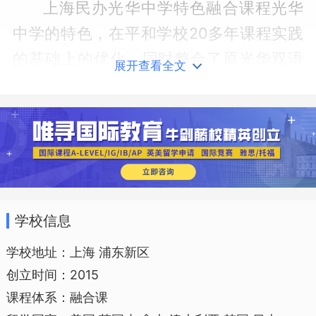
上海民办光华中学特色融合课程光华
中学的特色，在平和学校20多年课程实践
的基础上的优化，同时整合了原光华双语
展开查看全文
课程的优势，是所谓强强联合的课程。在
国家大纲基础上融合中西方课程的特色和
优势，这种融合体现在内容的融合，语言
的融合、文化的融合、评价方式的融合，
课程设计的融合等多个方面，学校在课程
多样化和选择性方面大力开发，从艺术选
学校信息
修、体育选修、学术选修、乐队选修、校
学校地址：上海 浦东新区
队等多种形式上给学生丰富的体验，走博
创立时间：2015
雅教育路线，每个孩子在每个子项上都有
课程体系：融合课
自己的专修，在充分体验的基础上逐步找