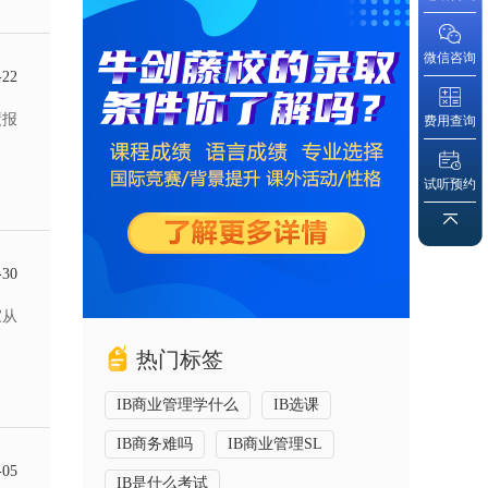
微信咨询
-22
绩报
费用查询
试听预约
-30
家从
热门标签
IB商业管理学什么
IB选课
IB商务难吗
IB商业管理SL
-05
IB是什么考试