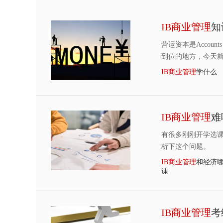
IB
商
业
管
理
知
营运资本是Accounts
到位的地方，今天
IB
商
业
管
理
学什么
IB
商
业
管
理
难
有很多刚刚开学选
析下这个问题。
IB
商
业
管
理
和经济
课
IB
商
业
管
理
考