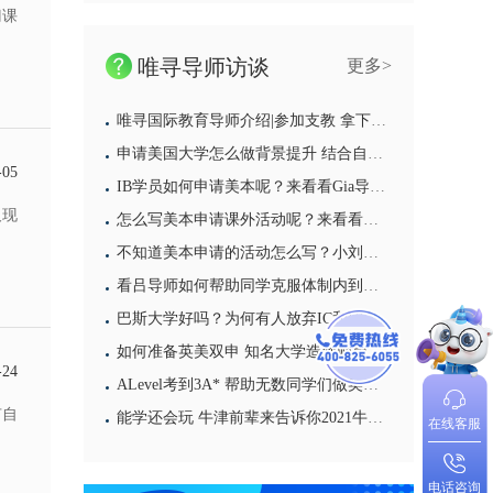
门课
唯寻导师访谈
更多>
唯寻国际教育导师介绍|参加支教 拿下国家奖学金 靠“经验”打败留学拦路虎
申请美国大学怎么做背景提升 结合自己的优势才能找到好的背提项目
-05
IB学员如何申请美本呢？来看看Gia导师会给学员带来哪些建议吧
及现
怎么写美本申请课外活动呢？来看看大陆导师给你的答案
不知道美本申请的活动怎么写？小刘导师的亲身经历一定能够给你带来启发
看吕导师如何帮助同学克服体制内到国际部的学习困难
巴斯大学好吗？为何有人放弃IC和UCL也要选它
如何准备英美双申 知名大学造梦师用他10年的亲身经历来告诉你
-24
ALevel考到3A* 帮助无数同学们做英国本科申请选择 选揭秘牛津大学贝利奥尔学院的导师日常
有自
能学还会玩 牛津前辈来告诉你2021牛津大学本科申请攻略
在线客服
电话咨询