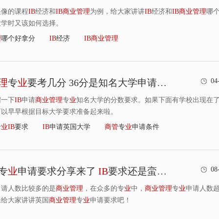
很像的课程
IB
经济和
IB
商
业
管
理
为例，给大家讲讲
IB
经济和
IB
商
业
管
理
哪
大学时又该如何选择。
理
哪个好拿分
IB
经济
IB
商
业
管
理
理
专
业
要考几分 36分是知名大学申请门槛
04
绍一下
IB
申请
商
业
管
理
专
业
知名大学的分数要求。如果下面有学校出现在
可以早早根据目标大学要求准备起来啦。
专
业
IB
要求
IB
申请英国大学
商
管
专
业
申请条件
专
业
申请要求分享来了
IB
要求还是蛮高的
08
申请人数比较多的是
商
业
管
理
，在众多的专
业
中，
商
业
管
理
专
业
申请人数
就来给大家讲讲英国
商
业
管
理
专
业
申请要求吧！