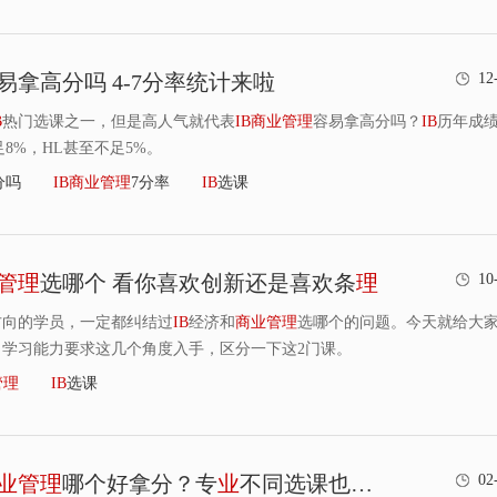
易拿高分吗 4-7分率统计来啦
12
B
热门选课之一，但是高人气就代表
IB
商
业
管
理
容易拿高分吗？
IB
历年成
足8%，HL甚至不足5%。
分吗
IB
商
业
管
理
7分率
IB
选课
管
理
选哪个 看你喜欢创新还是喜欢条
理
10
方向的学员，一定都纠结过
IB
经济和
商
业
管
理
选哪个的问题。今天就给大
、学习能力要求这几个角度入手，区分一下这2门课。
管
理
IB
选课
业
管
理
哪个好拿分？专
业
不同选课也是有偏好的哦！
02