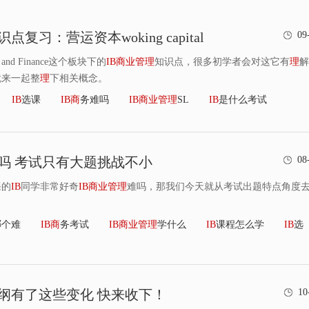
识点复习：营运资本woking capital
09
 and Finance这个板块下的
IB
商
业
管
理
知识点，很多初学者会对这它有
理
解
就来一起整
理
下相关概念。
IB
选课
IB
商
务难吗
IB
商
业
管
理
SL
IB
是什么考试
吗 考试只有大题挑战不小
08
课的
IB
同学非常好奇
IB
商
业
管
理
难吗，那我们今天就从考试出题特点角度
哪个难
IB
商
务考试
IB
商
业
管
理
学什么
IB
课程怎么学
IB
选
纲有了这些变化 快来收下！
10