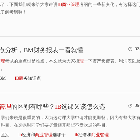
化了，下面我们就来给大家讲讲
IB
商
业
管
理
考纲的一些新变化，有选择这
先了解考纲啊！
点分析，BM财务报表一看就懂
02
管
理
考试的重点也是难点，本文就为大家梳
理
一下资产负债表、利润表以
念。
BM
IB
商
务知识点
管
理
的区别有哪些？
IB
选课又该怎么选
06
同学们来说是很重要的，因为选对课大学申请才能更顺畅，因为有些大学
的科目。在选课时同学们要尽量避开那些不受欢迎的科目。
的区别
ib
经济和
商
业
管
理
选哪个
ib
经济和
商
业
管
理