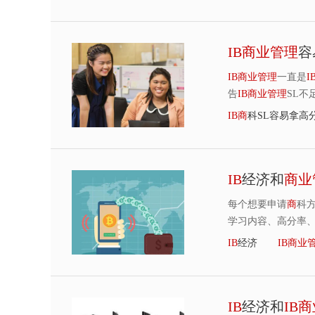
IB
商
业
管
理
容
IB
商
业
管
理
一直是
I
告
IB
商
业
管
理
SL不
IB
商
科SL容易拿高
IB
经济和
商
业
每个想要申请
商
科
学习内容、高分率
IB
经济
IB
商
业
IB
经济和
IB
商