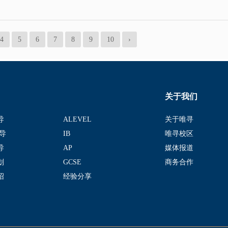
4
5
6
7
8
9
10
›
关于我们
导
ALEVEL
关于唯寻
导
IB
唯寻校区
导
AP
媒体报道
划
GCSE
商务合作
绍
经验分享