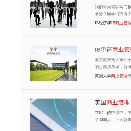
我们今天就以两门
拿分？同学们申请
IB
经济和
IB
商
业
管
IB
申请
商
业
管
本文就来给大家介
的心愿清单里，就
英国大学
商
业
管
理
英国
商
业
管
理
在KCL的申请中，
了3000人，下面