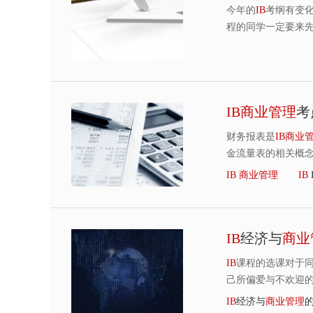
今年的
IB
考纲有变
程的同学一定要来
IB
商
业
管
理
考
财务报表是
IB
商
业
金流量表的相关概
IB
商
业
管
理
IB
IB
经济与
商
业
IB
课程的选课对于
己所偏爱与不欢迎
IB
经济与
商
业
管
理