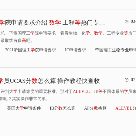
学
院申请要求介绍
数
学
工程
等
热门专业很少要2个A*
03
汇总一下帝国理工
学
院申请要求，看看生物、化
学
、
数
学
、工程专业
等
热
的录取线有多
高
吧。
2021帝国理工
学
院申请要求
IC申请要求
帝国理工生物专业申
学
员UCAS分
数
怎么算 操作教程快查收
07
是评判大
学
申请难度的重要标准。那对于
ALEVEL
、IB
等
不同体系的
学
员
算呢？其实操作非常简单。
英国大
学
申请条件
IB分
数
怎么算
AP分
数
换算
ALEVEL