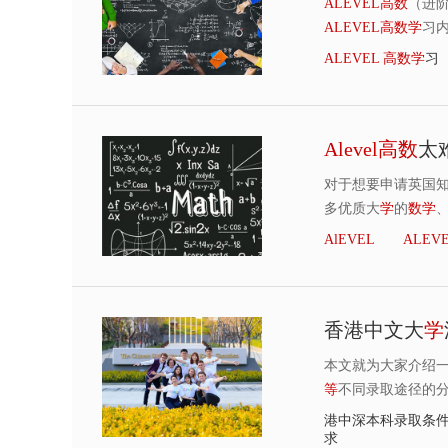
ALEVEL
高
数
（进
ALEVEL
高
数
学
习
ALEVEL
高
数
学
习
Alevel
高
数
太
对于想要申请英国
多优质大
学
的
数
学
AlEVEL
ALEV
香港中文大
学
本文就为大家介绍
等
不同录取途径的
港中深本科录取条
求