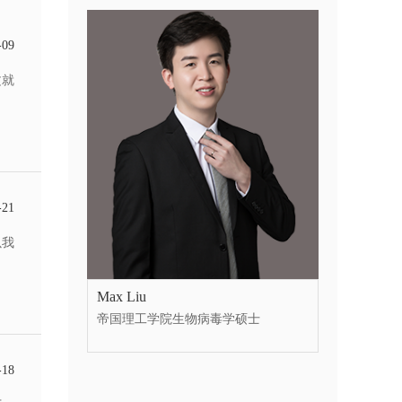
-09
细节里
文就
-21
以我
Max Liu
帝国理工学院生物病毒学硕士
-18