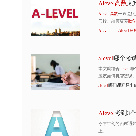
Alevel
高
数
太
Alevel
高
数
一直是很
门砖。如何培养
数
Alevel
Alevel
高
alevel
哪个考试
本文就结合
alevel
哪
应该如何机智选课
alevel
哪门课容易出
Alevel
考到3
今年牛剑的面试通
上。