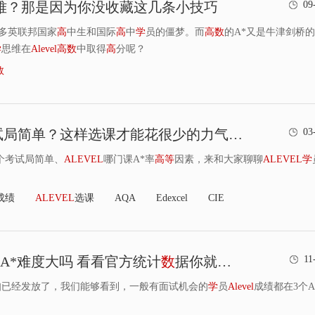
难？那是因为你没收藏这几条小技巧
09
多英联邦国家
高
中生和国际
高
中
学
员的僵梦。而
高
数
的A*又是牛津剑桥
学
思维在
Alevel
高
数
中取得
高
分呢？
数
局简单？这样选课才能花很少的力气拿很
高
的分
03
个考试局简单、
ALEVEL
哪门课A*率
高
等
因素，来和大家聊聊
ALEVEL
学
。
成绩
ALEVEL
选课
AQA
Edexcel
CIE
个A*难度大吗 看看官方统计
数
据你就清楚了
11
知已经发放了，我们能够看到，一般有面试机会的
学
员
Alevel
成绩都在3个