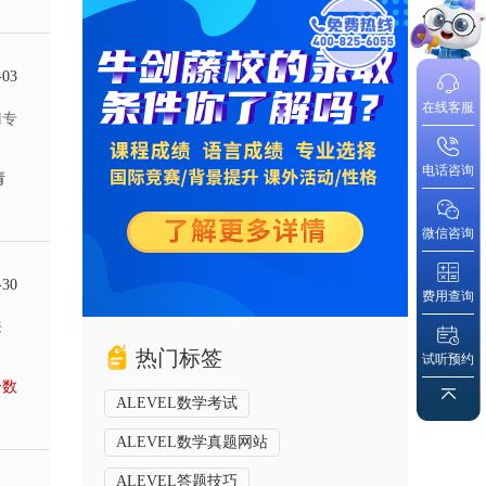
-03
在线客服
门专
电话咨询
请
微信咨询
-30
费用查询
来
热门标签
试听预约
分
数
ALEVEL数学考试
ALEVEL数学真题网站
ALEVEL答题技巧