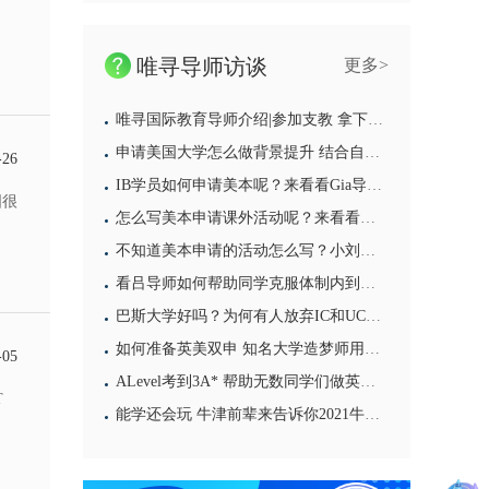
下
唯寻导师访谈
更多>
唯寻国际教育导师介绍|参加支教 拿下国家奖学金 靠“经验”打败留学拦路虎
申请美国大学怎么做背景提升 结合自己的优势才能找到好的背提项目
-26
IB学员如何申请美本呢？来看看Gia导师会给学员带来哪些建议吧
国很
怎么写美本申请课外活动呢？来看看大陆导师给你的答案
不知道美本申请的活动怎么写？小刘导师的亲身经历一定能够给你带来启发
看吕导师如何帮助同学克服体制内到国际部的学习困难
巴斯大学好吗？为何有人放弃IC和UCL也要选它
如何准备英美双申 知名大学造梦师用他10年的亲身经历来告诉你
AT汇总来啦
-05
ALevel考到3A* 帮助无数同学们做英国本科申请选择 选揭秘牛津大学贝利奥尔学院的导师日常
T
能学还会玩 牛津前辈来告诉你2021牛津大学本科申请攻略