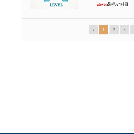
alevel
课程A*科目
‹
1
2
3