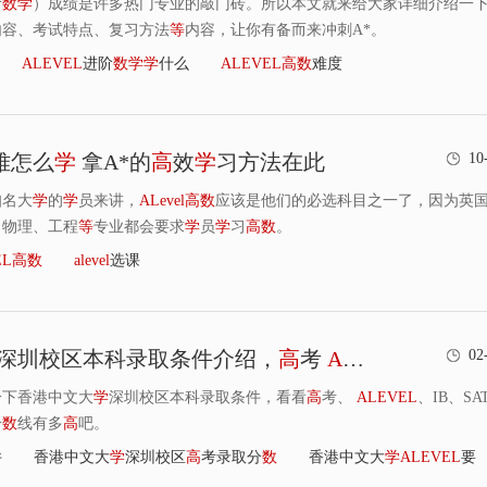
阶
数
学
）成绩是许多热门专业的敲门砖。所以本文就来给大家详细介绍一
内容、考试特点、复习方法
等
内容，让你有备而来冲刺A*。
ALEVEL
进阶
数
学
学
什么
ALEVEL
高
数
难度
难怎么
学
拿A*的
高
效
学
习方法在此
10
知名大
学
的
学
员来讲，
ALevel
高
数
应该是他们的必选科目之一了，因为英
、物理、工程
等
专业都会要求
学
员
学
习
高
数
。
EL
高
数
alevel
选课
深圳校区本科录取条件介绍，
高
考
ALEVEL
IB S
02
一下香港中文大
学
深圳校区本科录取条件，看看
高
考、
ALEVEL
、IB、SA
分
数
线有多
高
吧。
件
香港中文大
学
深圳校区
高
考录取分
数
香港中文大
学
ALEVEL
要