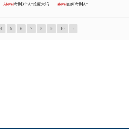
Alevel
考到3个A*难度大吗
alevel
如何考到A*
4
5
6
7
8
9
10
›