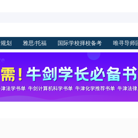
请规划
雅思/托福
国际学校择校备考
唯寻导师