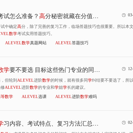
考试怎么准备？
高
分秘密就藏在分值、答题顺序
等
03
考试中确定
高
分，除了完善的复习工作，临场答题技巧也很重要。所以本
EVEL
数
学
考试实用答题技巧。
ALEVEL
数
学
真题网站
ALEVEL
答题技巧
数
学
要不要选 目标这些热门专业的同
学
特别注意啦
12
课，但轮到
ALEVEL
进阶
数
学
的时候，就有很多同
学
纠结要不要选了，所
选修
ALEVEL
进阶
数
学
的专业和
学
姐
学
长的建议。
高
等
数
学
ALEVEL
选课
ALEVEL
进阶
数
学
难吗
学
习内容、考试特点、复习方法汇总介绍
02