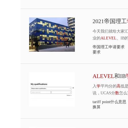
2021帝国理工
今天我们就给大家
业的
ALEVEL
、IB
帝国理工申请要求
要求
ALEVEL
和IB
入
学
平均分的
高
低
说，UCAS分
数
怎么
tariff point什么意思
换算