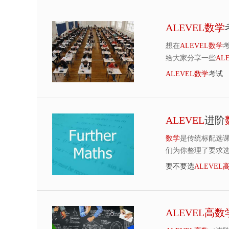
ALEVEL
数
学
想在
ALEVEL
数
学
给大家分享一些
AL
ALEVEL
数
学
考试
ALEVEL
进阶
数
学
是传统标配选
们为你整理了要求
要不要选
ALEVEL
ALEVEL
高
数