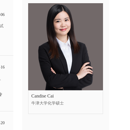
-06
试
-16
、
专
Candise Cai
牛津大学化学硕士
-20