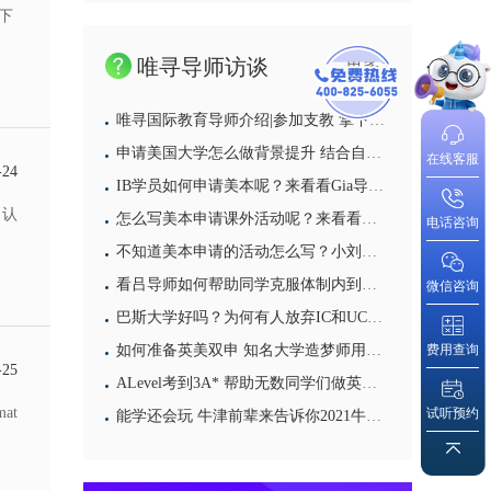
下
唯寻导师访谈
更多>
唯寻国际教育导师介绍|参加支教 拿下国家奖学金 靠“经验”打败留学拦路虎
申请美国大学怎么做背景提升 结合自己的优势才能找到好的背提项目
在线客服
-24
IB学员如何申请美本呢？来看看Gia导师会给学员带来哪些建议吧
、认
怎么写美本申请课外活动呢？来看看大陆导师给你的答案
电话咨询
不知道美本申请的活动怎么写？小刘导师的亲身经历一定能够给你带来启发
看吕导师如何帮助同学克服体制内到国际部的学习困难
微信咨询
巴斯大学好吗？为何有人放弃IC和UCL也要选它
费用查询
如何准备英美双申 知名大学造梦师用他10年的亲身经历来告诉你
-25
ALevel考到3A* 帮助无数同学们做英国本科申请选择 选揭秘牛津大学贝利奥尔学院的导师日常
at
试听预约
能学还会玩 牛津前辈来告诉你2021牛津大学本科申请攻略