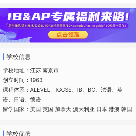
进程的迅速推进和教育国际化的飞速发
展，南京外国语学校在继续坚持“全人教
育”的理念基础之上力求与时俱进，提出“培
育有中国灵魂、世界胸怀的现代人”培养目
标，并围绕这一目标提出了“融贯中西、文
学校信息
理并蓄“的先进课程理念，构建了以国家必
学校地址：江苏 南京市
修课程、地方必修课程、校本选修课程、
创立时间：1963
校本活动性课程的“四驾马车”课程体系，努
课程体系：ALEVEL、IGCSE、IB、BC、法语、英
力为学生的思维、能力与素质的发展提供
语、日语、德语
最广阔的活动平台与课程资源，全面提高
留学国家：美国 英国 加拿大 澳大利亚 日本 港澳 韩国
学生的国际国内新时代、新背景、新常态
下必须具备的道德素养、人文素养和现代
学校优势