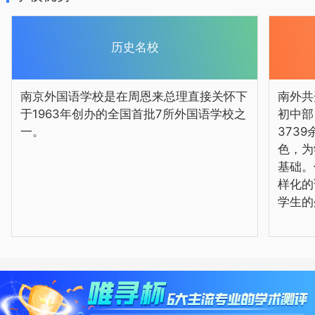
科学素养。
历史名校
南京外国语学校是在周恩来总理直接关怀下
南外共
经过半个世纪的不懈求索，如今的南
于1963年创办的全国首批7所外国语学校之
初中部
外已经发展成为一所特色鲜明、优势突出
一。
373
色，为
的国际化、信息化、现代化、开放型学
基础。
校，为国家培养了一批又一批外语特长、
样化的
文理并蓄的国际化复合型人才。
学生的