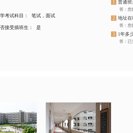
1
普通班
答：您
学考试科目：
笔试，面试
2
地址在
答：您
否接受插班生：
是
3
1年多
答：已