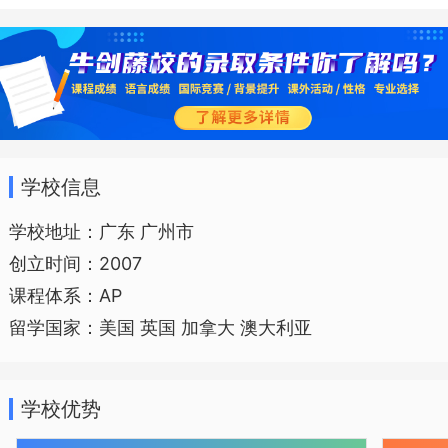
学标准十分严格，能进入排位前30大学学
习的学生基本上都是品学兼优。
学校信息
国际班师资由具有丰富教学经验的外
教及海内外名校硕士或博士组成，国际班
学校地址：广东 广州市
创立时间：2007
开设英文基础、托福、SAT考试课程，和
课程体系：AP
美国大学基础课程水平的AP课程（数理化
留学国家：美国 英国 加拿大 澳大利亚
经济等）实行全英文授课。国际班还为授
课老师及学生配备助教，在平时对学生状
学校优势
况进行跟踪，并且可以在课后为学生进行