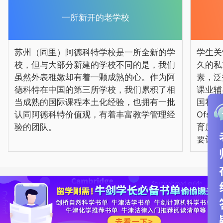
一所新开的老学校
苏州（同里）阿德科特学校是一所全新的学
学生关怀
校，但与大部分新建的学校不同的是，我们
久的私
虽然外表稚嫩却有着一颗成熟的心。作为阿
素，泛
德科特在中国的第三所学校，我们累积了相
课业辅
当成熟的国际课程本土化经验，也拥有一批
国私立
认同阿德科特价值观，有着丰富教学管理经
Ofs
验的团队。
育质量的
要评分