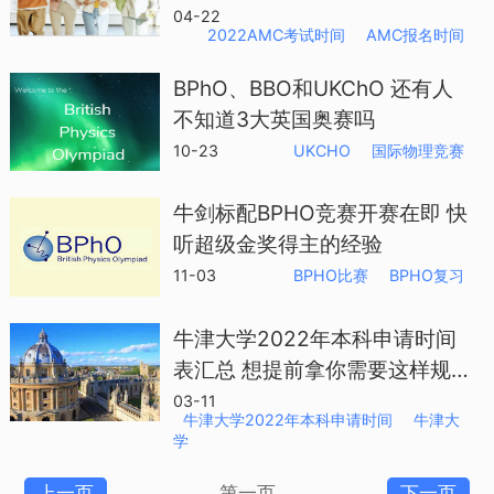
在等你
04-22
2022AMC考试时间
AMC报名时间
BPhO、BBO和UKChO 还有人
不知道3大英国奥赛吗
10-23
UKCHO
国际物理竞赛
牛剑标配BPHO竞赛开赛在即 快
听超级金奖得主的经验
11-03
BPHO比赛
BPHO复习
牛津大学2022年本科申请时间
表汇总 想提前拿你需要这样规
划
03-11
牛津大学2022年本科申请时间
牛津大
学
上一页
第一页
下一页