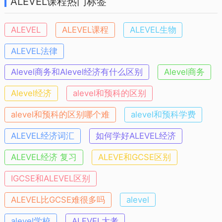
ALEVEL课程热门标签
Oxford Cambridge and RSA
Examinations 简称
OCR
, Assessment
ALEVEL
ALEVEL课程
ALEVEL生物
and Qualifications Alliance 简称
AQA
和
ALEVEL法律
EDEXCEL
等设计并组织，其权威性得到了
Alevel商务和Alevel经济有什么区别
Alevel商务
国际上的广泛认可。迄今为止，全球已有
5000多个教育机构开设了英国高中课程，
Alevel经济
alevel和预科的区别
每年有数百万学生参加由这些考试局组织
alevel和预科的区别哪个难
alevel和预科学费
的统一考试。由于该课程的科学性和权威
ALEVEL经济词汇
如何学好ALEVEL经济
性，新加坡甚至直接将该课程考试作为大
ALEVEL经济 复习
ALEVE和GCSE区别
学入学的全国统一考试，香港也将该课程
IGCSE和ALEVEL区别
引进，作为大学入学的测试标准。
ALEVEL比GCSE难很多吗
alevel
alevel学校
ALEVEL大考