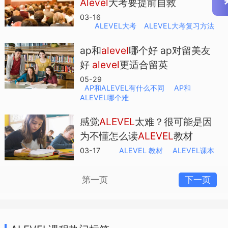
Alevel
大考要提前自救
03-16
ALEVEL大考
​ALEVEL大考复习方法
一般国际学校开设10门左右的课程，学生
ap和
alevel
哪个好 ap对留美友
需要从中选择3~5门自由学习。中国学生
好
alevel
更适合留英
的常见选课组合包括数学，高等数学，物
05-29
AP和ALEVEL有什么不同
AP和
理，化学和经济。采用等级制。
ALEVEL哪个难
感觉
ALEVEL
太难？很可能是因
为不懂怎么读
ALEVEL
教材
03-17
ALEVEL 教材
ALEVEL课本
Alevel课程体系
该课程体系的教学大纲、课程设置及其考
第一页
下一页
试分别由英国四个主要考试局 Cambridge
International Examinations, 简称
CIE
,