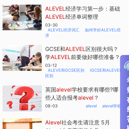
的职高生，通常国内Alevel学校招收的是
ALEVEL
经济学习第一步：基础
ALEVEL
经济单词整理
高二毕业的学生，并要求参加相关的入学
03-30
考试，由于Alevel课程包括教学及试卷习
ALEVEL经济词汇
如何学好ALEVEL经
济
题等都是英文形式出现，所以这要求学生
有较高的英文水平。
GCSE和
ALEVEL
区别很大吗？
学
ALEVEL
前要做好哪些准备？
03-12
ALEVE和GCSE区别
IGCSE和ALEVEL
Alevel课程学制
区别
国际版Alevel课程大约有20门课程，包括
英国
alevel
学校要求有哪些?哪
数学，高等数学，物理，化学，生物，经
些人适合报考
alevel
？
济，历史，地理，心理学，商务，英语语
08-03
alevel
alevel学校
言，英语文学，法律等。
Alevel
社会考生请注意 5月