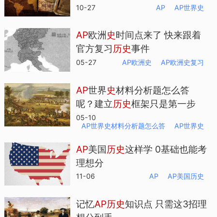
10-27
AP
AP世界史
AP
欧洲
史
时间点来了 快来跟着
官方复习
历
史
事件
05-27
AP欧洲史
AP欧洲史复习
AP
世界
史
材料分析题怎么答
呢？建立
历
史
框架只是第一步
05-10
AP世界史材料分析题怎么答
AP世界史
AP
美国
历
史
这样学 0基础也能考
理想分
11-06
AP
AP美国历史
记忆
AP
历
史
知识点 只需这3招理