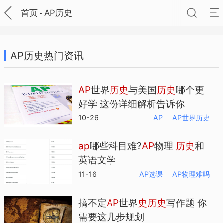
首页
AP历史
AP历史热门资讯
AP
世界
历
史
与美国
历
史
哪个更
好学 这份详细解析告诉你
10-26
AP
AP世界历史
ap
哪些科目难?
AP
物理
历
史
和
英语文学
11-16
AP选课
AP物理难吗
搞不定
AP
世界
史
历
史
写作题 你
需要这几步规划