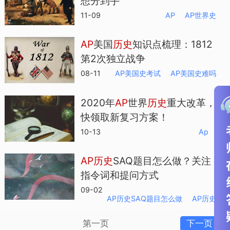
想分到手
11-09
AP
AP世界史
AP
美国
历
史
知识点梳理：1812
第2次独立战争
08-11
AP美国史考试
AP美国史难吗
2020年
AP
世界
历
史
重大改革，
快领取新复习方案！
10-13
Ap
AP
历
史
SAQ题目怎么做？关注
指令词和提问方式
09-02
AP历史SAQ题目怎么做
AP历史
第一页
下一页