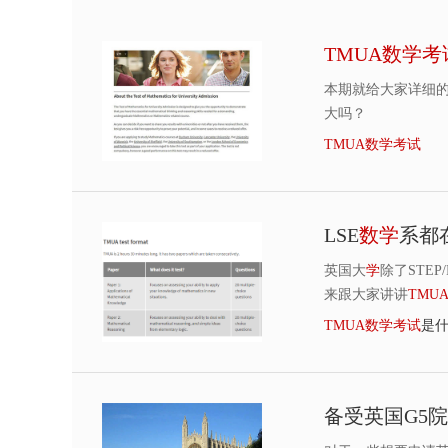
TMUA
数
学
考
本期就给大家详细
大吗？
TMUA
数
学
考
试
LSE
数
学
系都
英国大
学
除了STEP/
来跟大家讲讲
TMU
TMUA
数
学
考
试
是
备受英国G5