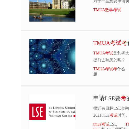
对于一些想要申请
TMUA
数
学
考
试
TMUA
考
试
考
TMUA
考
试
是剑桥
提前去熟悉的呢？
TMUA
考
试
考
什么
题
申请LSE要
考
很近有目标LSE金
2021tmua
考
试
时间
tmua
考
试
LSE
T