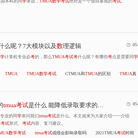
英国本科的同
学
来说，
TMUA
数
学
考
试
绝对是一个值得重视的
考
试
。
什么呢？7大模块以及
数
理逻辑
05
大
学
计算机专业必
考
的，那么
TMUA
考
试
考
什么呢？有哪些
考
点是需要同
学
TMUA
TMUA
数
学
考
试
CTMUA和
TMUA
的区别
TMUA
真
的
tmua
考
试
是什么 能降低录取要求的剑桥同款笔
试
05
融专业的同
学
来问我们
tmua
考
试
是什么。本文就来为大家介绍一一介绍
、
考
试
形式、
考
试
内容、复习建议。
MUA
数
学
考
试
tmua
考
试
成绩会影响录取吗
2021TMUA
考
试
时间