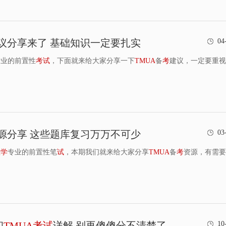
议分享来了 基础知识一定要扎实
04
专业的前置性
考
试
，下面就来给大家分享一下
TMUA
备
考
建议，一定要重视
源分享 这些题库复习万万不可少
03
数
学
专业的前置性笔
试
，本期我们就来给大家分享
TMUA
备
考
资源，有需要
和
TMUA
考
试
详解 别再傻傻分不清楚了
10