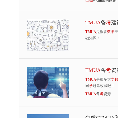
tmua
和ctmua的区别
TMUA
备
考
建
TMUA
是很多
数
学
础知识！
TMUA
备
考
资
TMUA
是很多大
学
同
学
赶紧收藏吧！
TMUA
备
考
资源
剑桥CTMUA