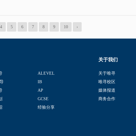
4
5
6
7
8
9
10
›
关于我们
导
ALEVEL
关于唯寻
导
IB
唯寻校区
导
AP
媒体报道
划
GCSE
商务合作
绍
经验分享