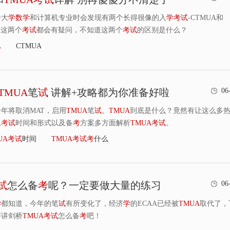
桥大
学
数
学
和计算机专业时会发现有两个长得很像的入
学
考
试
-CTMUA和
对这两个
考
试
都会有疑问，不知道这两个
考
试
的区别是什么？
A
CTMUA
TMUA
笔
试
讲解+攻略都为你准备好啦
06
年将取消MAT，启用
TMUA
笔
试
。
TMUA
到底是什么？竟然有让这么多
从
考
试
时间和形式以及备
考
方案多方面解析
TMUA
考
试
。
UA
考
试
时间
TMUA
考
试
考
什么
试
怎么备
考
呢？一定要做大量的练习
06
学
都知道，今年的笔
试
有所变化了，经济
学
的ECAA已经被
TMUA
取代了，
讲讲剑桥
TMUA
考
试
怎么备
考
吧！