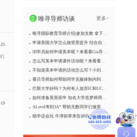
唯寻导师访谈
更多>
唯寻国际教育导师介绍|参加支教 拿下国家奖学金 靠“经验”打败留学拦路虎
申请美国大学怎么做背景提升 结合自己的优势才能找到好的背提项目
-25
IB学员如何申请美本呢？来看看Gia导师会给学员带来哪些建议吧
们
怎么写美本申请课外活动呢？来看看大陆导师给你的答案
不知道美本申请的活动怎么写？小刘导师的亲身经历一定能够给你带来启发
看吕导师如何帮助同学克服体制内到国际部的学习困难
巴斯大学好吗？为何有人放弃IC和UCL也要选它
如何准备英美双申 知名大学造梦师用他10年的亲身经历来告诉你
-19
ALevel考到3A* 帮助无数同学们做英国本科申请选择 选揭秘牛津大学贝利奥尔学院的导师日常
能学还会玩 牛津前辈来告诉你2021牛津大学本科申请攻略