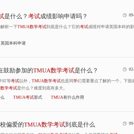
试
是什么？
考
试
成绩影响申请吗？
09
的解析一下
TMUA
数
学
考
试
到底是什么？它的
考
试
成绩对申请英国本科的
英国本科申请
在鼓励参加的
TMUA
数
学
考
试
是什么？
02
PAT等
考
试
以外，
TMUA
数
学
考
试
也是同
学
们需要重点了解的一个。下面
A
数
学
考
试
是什么？难度到底有多大。
什么
TMUA
考
试
形式
TMUA
有什么作用
院校偏爱的
TMUA
数
学
考
试
到底是什么
09