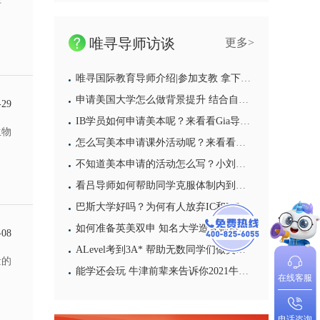
讲
唯寻导师访谈
更多>
唯寻国际教育导师介绍|参加支教 拿下国家奖学金 靠“经验”打败留学拦路虎
申请美国大学怎么做背景提升 结合自己的优势才能找到好的背提项目
-29
IB学员如何申请美本呢？来看看Gia导师会给学员带来哪些建议吧
生物
怎么写美本申请课外活动呢？来看看大陆导师给你的答案
不知道美本申请的活动怎么写？小刘导师的亲身经历一定能够给你带来启发
看吕导师如何帮助同学克服体制内到国际部的学习困难
巴斯大学好吗？为何有人放弃IC和UCL也要选它
如何准备英美双申 知名大学造梦师用他10年的亲身经历来告诉你
-08
ALevel考到3A* 帮助无数同学们做英国本科申请选择 选揭秘牛津大学贝利奥尔学院的导师日常
量的
能学还会玩 牛津前辈来告诉你2021牛津大学本科申请攻略
在线客服
电话咨询