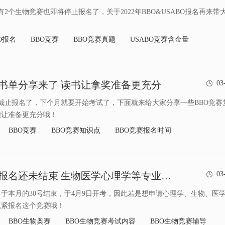
2个生物竞赛也即将停止报名了，关于2022年BBO&USABO报名再来带
BO报名
BBO竞赛
BBO竞赛真题
USABO竞赛含金量
习书单分享来了 读书让拿奖准备更充分
03
要截止报名了，下个月就要开始考试了，下面就来给大家分享一些BBO竞赛
能让准备更充分哦！
BBO竞赛
BBO竞赛知识点
BBO竞赛报名时间
BBO生物竞赛报名还未结束 生物医学心理学等专业的同学看过来
03
将于本月的30号结束，于4月9日开考，因此若是想申请心理学、生物、医
抓紧报名这个竞赛哦！
BBO生物奥赛
BBO生物竞赛考试内容
BBO生物竞赛辅导