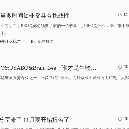
 题量多时间短非常具有挑战性
05
业的小白，BBO是你必须要了解的一个赛事，那BBO是什么，BBO难不
答案。
O是什么比赛
BBO竞赛难度
打起来了！BBO&USABO&Brain Bee，谁才是生物赛事“顶流”？
10
是英国强势专业之一！不仅“钱途”非凡，而且毕业生就业方向广泛，大
分享来了 11月要开始报名了
10