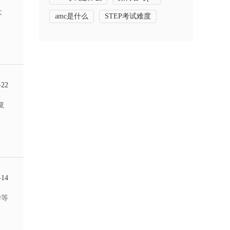
大
amc是什么
STEP考试难度
-22
复
-14
学等