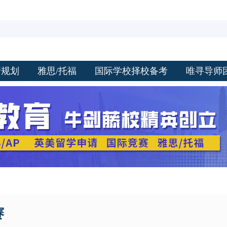
请规划
雅思/托福
国际学校择校备考
唯寻导师
赛