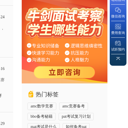
微信咨询
-24
了，
费用查询
试听预约
-16
竞赛
热门标签
赛
amc数学竞赛
amc竞赛备考
bbo备考秘籍
pat考试复习计划
-29
mat考试是什么
如何备考pat