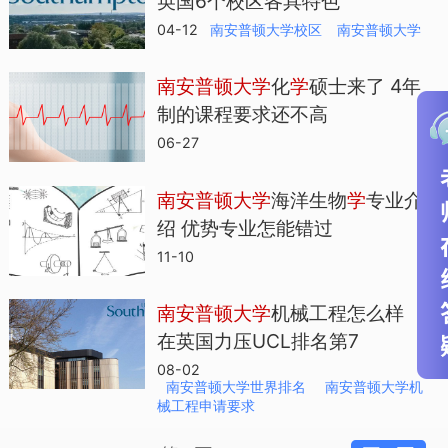
英国6个校区各具特色
04-12
​南安普顿大学校区
​南安普顿大学
南
安
普
顿
大
学
化
学
硕士来了 4年
制的课程要求还不高
06-27
南
安
普
顿
大
学
海洋生物
学
专业介
绍 优势专业怎能错过
11-10
南
安
普
顿
大
学
机械工程怎么样
在英国力压UCL排名第7
08-02
南安普顿大学世界排名
南安普顿大学机
械工程申请要求