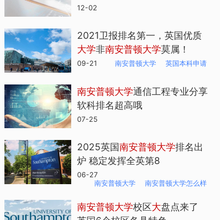
12-02
2021卫报排名第一，英国优质
大
学
非
南
安
普
顿
大
学
莫属！
09-21
南安普顿大学
英国本科申请
南
安
普
顿
大
学
通信工程专业分享
软科排名超高哦
07-25
2025英国
南
安
普
顿
大
学
排名出
炉 稳定发挥全英第8
06-27
南安普顿大学
南安普顿大学怎么样
南
安
普
顿
大
学
校区
大
盘点来了