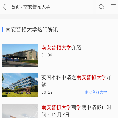
首页
南安普顿大学
南安普顿大学热门资讯
南
安
普
顿
大
学
介绍
01-06
英国本科申请之
南
安
普
顿
大
学
详
解
09-22
南安普顿大学
南
安
普
顿
大
学
商
学
院申请截止时
间：12月7日