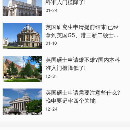
强烈建议在申请时提交语言成绩。但如果
科准入门槛降了!
01-24
你在申请时还没有参加语言考试，你的申
请仍然会被考虑，并发放有条件录取录
英国研究生申请提前结束!已经
取，直到满足语言要求才能下发无条件录
拿到英国G5、港三新二硕士
Offer的同学都是什么背景？
取录取。请注意，通过巴黎政治学院
01-10
(Sciences Po)申请双学位课程的申请人必
英国硕士申请难不难?国内本科
须在申请时满足语言要求。
准入门槛降低了!
12-31
语言成绩两年内有效（到2023年10月1
英国硕士申请需要注意些什么?
日）。
晚申要记牢四个关键!
12-24
语言考试豁免要求：