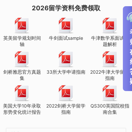
是以英语为母语的国家的居民；在以英语
2026留学资料免费领取
为母语的国家成功获得本科学位（至少三
年）、授课型硕士学位（至少一年）、博
士学位，可豁免语言考试。
英美留学规划时间
牛剑面试sample
牛津数学系面试真
轴
题解析
但英国大学的中国校区的2+2本科学位；
伦敦大学国际项目 UoLIP；不能豁免语言
剑桥雅思官方真题
33所大学申请指南
2022牛津大学留学
成绩。
集
指南
LSE
美国大学10年录取
2022剑桥大学留学
QS300英国院校指
形势变化统计报告
指南
南合集
GRE/GMAT要求