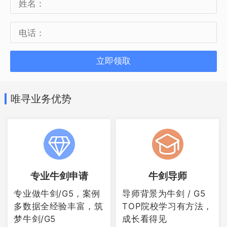
LSE有一些硕博专业（通常是定量相关专
业），要求必须提供GRE或GMAT成绩。
申请这些专业必须在申请时提供
GRE/GMAT成绩。成绩有效期5年（到
立即领取
2023年10月1日）。GRE/GMAT成绩对这
些专业的录取是重要因素。
唯寻业务优势
有些专业推荐申请者提供GRE/GMAT成
绩，不强制要求，GRE/GMAT 低分不会影
响你的申请，高分可能会增加申请成功
专业牛剑申请
牛剑导师
率。
专业做牛剑/G5，案例
导师背景为牛剑 / G5
多数据全经验丰富，筑
TOP院校学习有方法，
通常有英国本科学习背景的申请者，可以
梦牛剑/G5
成长看得见