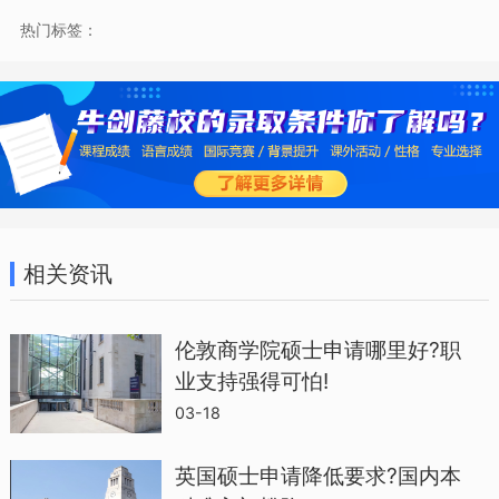
热门标签：
语言要求
LSE的硕士语言要求共分为四档：
A标准：总分7.0；小分6.5B 更高：总分和
阅读7.0；其他小分6.5C 研究型项目
相关资讯
MPhil/PhD（法律除外）：总分、阅读、
写作7.0；其他小分6.5D 所有法律学院硕博
伦敦商学院硕士申请哪里好?职
专业：总分7.5；阅读、听力、写作7.0；口
业支持强得可怕!
语6.5
03-18
LSE研究课程对语言成绩的要求较高。LSE
英国硕士申请降低要求?国内本