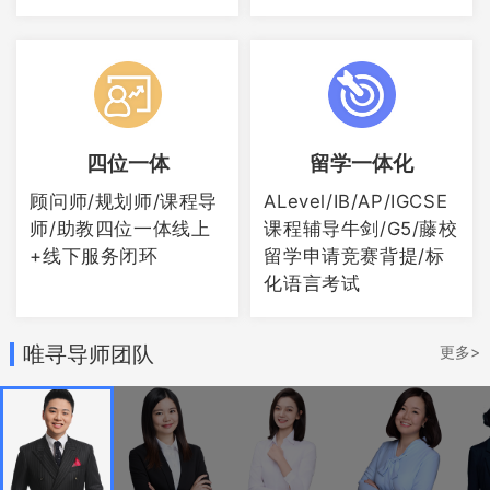
豁免GRE/GMAT成绩。
作者：yin
四位一体
留学一体化
顾问师/规划师/课程导
ALevel/IB/AP/IGCSE
师/助教四位一体线上
课程辅导牛剑/G5/藤校
+线下服务闭环
留学申请竞赛背提/标
化语言考试
唯寻导师团队
更多>