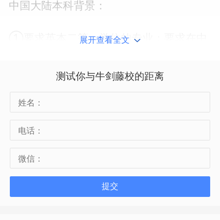
中国大陆本科背景：
①要求英本二等一学位的专业：要求在中
展开查看全文
国知名院校就读的申请人获得总分85%的
学士学位，而所有其他申请人通常是要求
测试你与牛剑藤校的距离
总分90%的学士学位。
②要求英本一等学位的专业：通常要求在
中国知名院校就读的申请人获得总分88%
的学士学位，而所有其他申请人通常要求
总分93%的学士学位。
提交
LSE