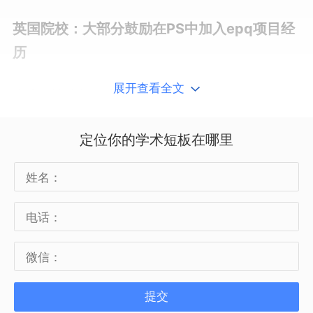
英国院校：大部分鼓励在PS中加入epq项目经
历
展开查看全文
牛津：鼓励在PS中加入EPQ经历
鼓励申请者在个人陈述中写出EPQ的相关
定位你的学术短板在哪里
经历，此外如果你的专业需要提供书面作
业，也可以选取EPQ产出中的2000字作为
提交的书面作业。
提交