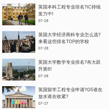
所锻炼的独立学习和研究技能为本科学习
英国本科工程专业排名?IC持续
发力中!
所需要。且鼓励参加过EPQ项目的同学在
07-28
个人陈述中提及。但由于并非所有申请人
都有机会参与EPQ，所以不作为 con
英国大学经济商科专业怎么选?
Offer。
来看这些排名TOP的学校
07-28
英国大学数学专业排名?布大跃
升第6!
07-28
英国留学工程专业申请?G5谁在
放水谁在收紧?
07-27