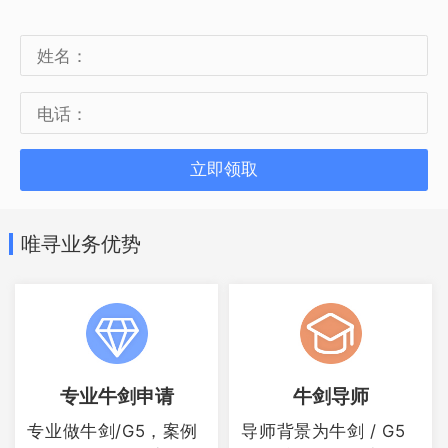
立即领取
唯寻业务优势
但也有院校明确表示不考虑EPQ，比如
专业牛剑申请
牛剑导师
KCL就在申请要求中明确表示：我们在评
专业做牛剑/G5，案例
导师背景为牛剑 / G5
估的任何阶段都不会考虑 EPQ，与上众多