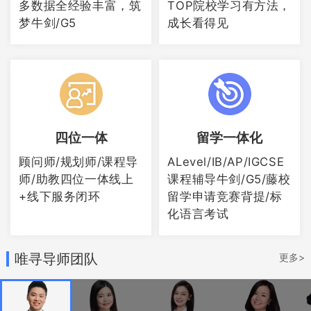
多数据全经验丰富，筑
TOP院校学习有方法，
院校形成鲜明的反差。所以目标KCL的同
梦牛剑/G5
成长看得见
学需要注意了！
四位一体
留学一体化
顾问师/规划师/课程导
ALevel/IB/AP/IGCSE
师/助教四位一体线上
课程辅导牛剑/G5/藤校
+线下服务闭环
留学申请竞赛背提/标
化语言考试
唯寻导师团队
更多>
从整体来看，英国院校大多把参加了
epq
项目
作为为本科学习做准备的有力补充，