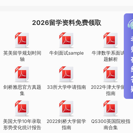
2026留学资料免费领取
其他院校：接受/拒绝态度鲜明
除了G5院校外，华威大学、南安普顿大
英美留学规划时间
牛剑面试sample
牛津数学系面试真
学、曼彻斯特大学、巴斯大学都对EPQ持
轴
题解析
鼓励态度。值得一提的是，巴斯大学和曼
大都在官网明确表示：会对持有EPQ证书
剑桥雅思官方真题
33所大学申请指南
2022牛津大学留学
的同学实行降分录取政策。
集
指南
美国大学10年录取
2022剑桥大学留学
QS300英国院校指
形势变化统计报告
指南
南合集