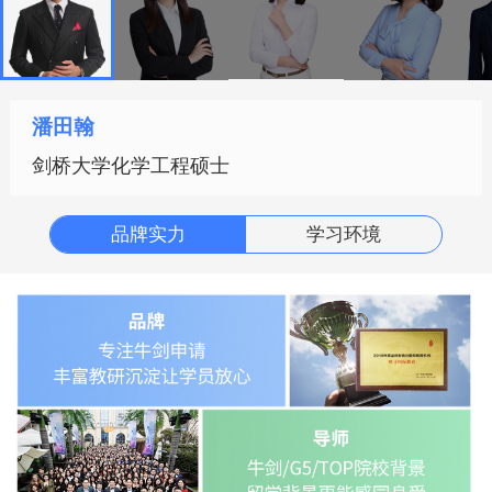
纷纷鼓励申请者把EPQ项目经历放到个人
陈述中。可见EPQ的重要性，如果你也有
意参加EPQ研究型项目的产出，但是不知
道应该从何做起，
可以点击【EPQ1V1定制
潘田翰
指导】
，
带你一键弯道超车~
剑桥大学化学工程硕士
知名大学海归竞赛导师带你打比赛
品牌实力
学习环境
团队研发教案，启发同学竞赛思维
全程讲练结合，更有助教细致督学