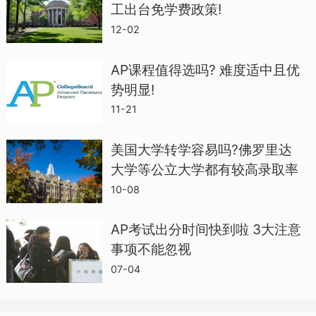
工出台免学费政策!
区，根据之前的笔记参考不同的教辅书多
12-02
个对比，逐个解决知识点，最后对错题进
AP课程值得选吗? 难度适中且优
行整理归纳总结，弄清楚自己的知识比弱
势明显!
点在哪。
11-21
美国大学转学容易吗?佛罗里达
大学等公立大学都有较高录取率
10-08
AP考试出分时间快到啦 3大注意
事项不能忽视
07-04