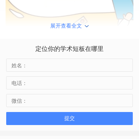
展开查看全文
1、选择合适的教科书
定位你的学术短板在哪里
因为一份合适的教材能够在同学们的学习
过程中查漏补缺，用清晰简单、逻辑明晰
的话语为你讲述各种疑难杂点。这里唯寻
为大家推荐普林斯顿、巴朗、5 Steps to a
5、Crash Course、TD心理学手册等。这
5本常见的教辅各有千秋，同学们在平时的
提交
学习过程中应该根据自己的情况，搭配使