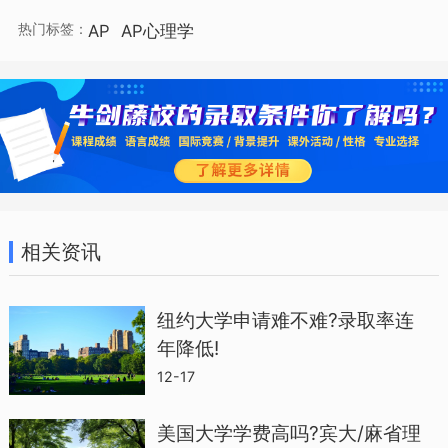
用。
热门标签：
AP
AP心理学
2、用英语记笔记
AP心理学的考试一般是以英语的形式出
现，所以考生在平时应该用英语做一些简
单的笔记，对一些生僻字、陌生的词汇以
及专业的术语、提问词等要做到心中有
相关资讯
数。
纽约大学申请难不难?录取率连
3、做真题
年降低!
12-17
真题在考生复习时占据很重要的位置，因
美国大学学费高吗?宾大/麻省理
为考生可以根据错题总结自己的知识盲