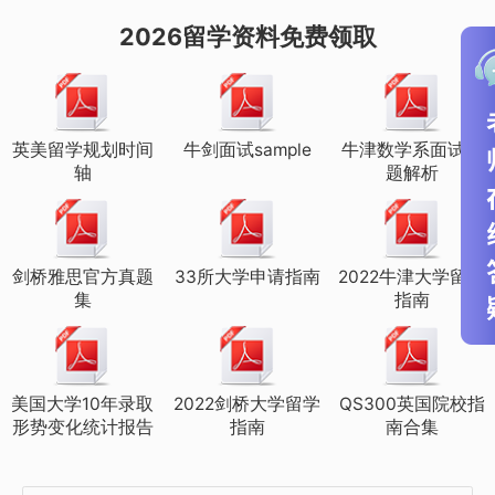
2026留学资料免费领取
4、考前把Myer的glossary看一遍
判断自己能不能迅速联想到定义和例子，
英美留学规划时间
牛剑面试sample
牛津数学系面试真
轴
题解析
不行就检索回相应的词条复习。然后做至
少两次的含FRQ的模考，一定要限时限时
限时，心理学的简答题题量不算小，手速
剑桥雅思官方真题
33所大学申请指南
2022牛津大学留学
慢很容易写不完，不用担心字丑。
集
指南
模考完的错题整理出来，翻回到相应的知
美国大学10年录取
2022剑桥大学留学
QS300英国院校指
识点查漏补缺，错一道就把整个相关的点
形势变化统计报告
指南
南合集
全部解决。FRQ对照标准答案模仿套路，
可以不模考很多套，但是最好找多一些卷