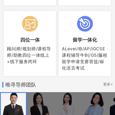
四位一体
留学一体化
更多AP课程消息，点击【
ib课程和ap课程
顾问师/规划师/课程导
ALevel/IB/AP/IGCSE
和alevel哪个好 快收下这份3大课程超全对
师/助教四位一体线上
课程辅导牛剑/G5/藤校
比
】查看。
+线下服务闭环
留学申请竞赛背提/标
化语言考试
作者：yin
唯寻导师团队
更多>