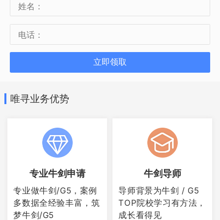
子翻一翻想想怎么答题训练思路。
以上就是唯寻为大家准备的一些AP心理学
立即领取
复习技巧，如今
AP成绩也能够申请牛剑G5
大学了
，所以如果您想进入优质院校的
唯寻业务优势
话，AP成绩可是非常重要的，想要在AP大
考中，考出好成绩吗？赶紧来参加唯寻AP
秋季复习班，让您AP各个国际课程门门开
花。
专业牛剑申请
牛剑导师
专业做牛剑/G5，案例
导师背景为牛剑 / G5
多数据全经验丰富，筑
TOP院校学习有方法，
梦牛剑/G5
成长看得见