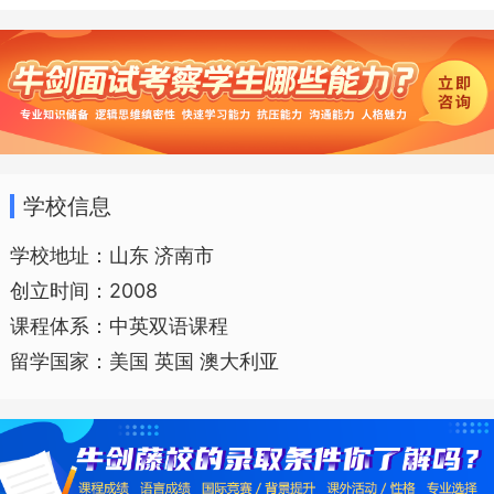
学校的教学理念是—探寻 思考 学习。
伊顿的优势在于：成熟的管理经验；专业
学校信息
的外籍师资；国际的先进课程；小班化的
教学。
济南伊顿项目包含国际部和国内
学校地址：山东 济南市
创立时间：2008
部。国际部为专职外教全英文式教学，以
课程体系：中英双语课程
国际IB课程为基础的探索式教学，接受外
留学国家：美国 英国 澳大利亚
籍及济南市民的子女。国内部采用探索式
教学方式，双语化教学，接收2-6岁中国国
籍的学前儿童。让孩子从小培养自立、自