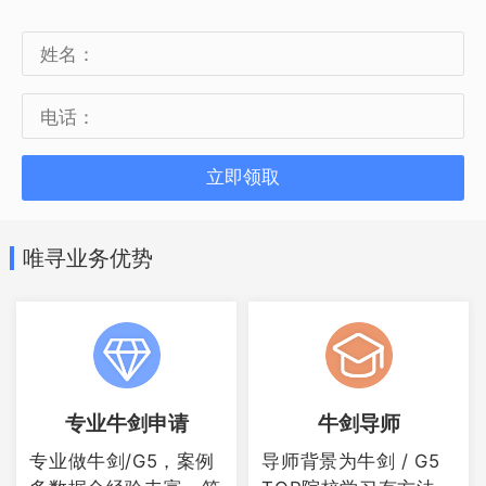
言语治疗学：雅思7
酒店及旅游管理学院:
环球酒店业管理:雅思7，写作6.5
立即领取
香港浸会大学
唯寻业务优势
基本上雅思要求6或者6.5，单项没有明确
规定，个别特殊要求的有：
环球市场管理：雅思6.5，小分6金融数
学：雅思6.5，小分6运筹学及商业统计：
雅思6，听力阅读6.5运动与休闲管理：雅
专业牛剑申请
牛剑导师
思6，写作6，其它5.5
专业做牛剑/G5，案例
导师背景为牛剑 / G5