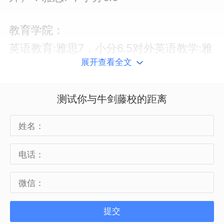
教育学院：
英语教育:雅思7，小分6.5对外英语教学:雅
展开查看全文
思7，小分6.5MED的课程大多为6.5（6）
法学院：
测试你与牛剑藤校的距离
法学院除普通法外，其他专业目前为止
7（6.5）
社科学院：
新闻学：雅思7，小分6
全球公共政策：雅思7，小分6
提交
社会工作和非盈利管理：雅思6.5，小分