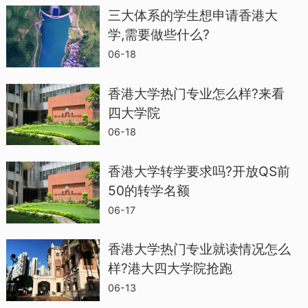
规定，个别特殊要求的有：
三大体系的学生想申请香港大
学,需要做些什么?
全球传播：雅思7英语应用语言学：雅思
06-18
7，小分6.5JD：雅思7.5
香港大学热门专业怎么样?来看
香港城市大学
四大学院
06-18
城大也是比较统一的要求雅思6.5，单项没
香港大学转学要求吗?开放QS前
有明确规定。
50的转学名额
英语研究：雅思7
06-17
香港理工大学
香港大学热门专业就读情况怎么
样?港大四大学院抢跑
06-13
大部分专业都是要求雅思6分，单项没有明