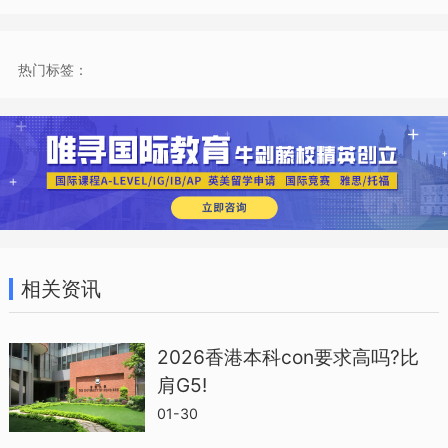
5.5
热门标签：
香港科技大学
雅思要求是总分6.5小分5.5，个别特殊要
求的有：
全球中国研究：雅思7，小分5.5对外英语
相关资讯
教学：雅思7，写作7，其他5.5
2026香港本科con要求高吗?比
香港中文大学
肩G5!
01-30
研究生院统一要求雅思6.5，单项没有明确