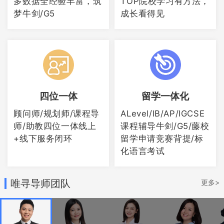
多数据全经验丰富，筑
TOP院校学习有方法，
梦牛剑/G5
成长看得见
香港岭南大学
雅思要求都是比较常规的6.5分，单项没有
明确规定
四位一体
留学一体化
香港教育大学
顾问师/规划师/课程导
ALevel/IB/AP/IGCSE
师/助教四位一体线上
课程辅导牛剑/G5/藤校
雅思要求基本是6分，单项没有明确规定，
+线下服务闭环
留学申请竞赛背提/标
化语言考试
个别特殊要求的有：
对外英语教学：雅思7，小分6.5国际公共
唯寻导师团队
更多>
管理与行政：雅思6.5