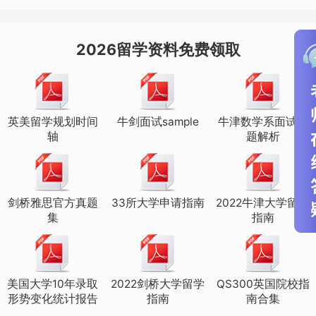
确规定，特殊要求的有：
与华威大学合作的IGDS系：
2026留学资料免费领取
工程商业管理：雅思6.5
制造系统工程与管理：雅思6.5
英美留学规划时间
牛剑面试sample
牛津数学系面试真
轴
题解析
供应链与物流管理：雅思6.5
人文学院：
剑桥雅思官方真题
33所大学申请指南
2022牛津大学留学
集
指南
专业英文：雅思7，听力阅读7口语写作6.5
翻译与传译：雅思7，听力阅读7，口语写
美国大学10年录取
2022剑桥大学留学
QS300英国院校指
作6.5
形势变化统计报告
指南
南合集