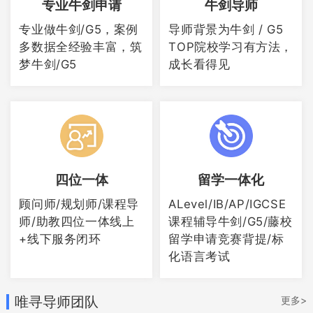
专业牛剑申请
牛剑导师
专业做牛剑/G5，案例
导师背景为牛剑 / G5
联合书院隶属上实剑桥教育集团，是以小
多数据全经验丰富，筑
TOP院校学习有方法，
梦牛剑/G5
成长看得见
班化、导师制为特色的精英美高，专注培
养冲刺藤校及全球大学的学生。书院创新
性地开设了科创/博雅双轨班型，研发MUC
多联课程体系与PRP个研计划(长江学者领
衔科研项目)，提供55+精品课程。通过与
四位一体
留学一体化
高校的深度科研联合以及升学规划的全程
顾问师/规划师/课程导
ALevel/IB/AP/IGCSE
护航，助力学子实现学术突破与个性化发
师/助教四位一体线上
课程辅导牛剑/G5/藤校
+线下服务闭环
留学申请竞赛背提/标
展。
化语言考试
书院9年级
唯寻导师团队
更多>