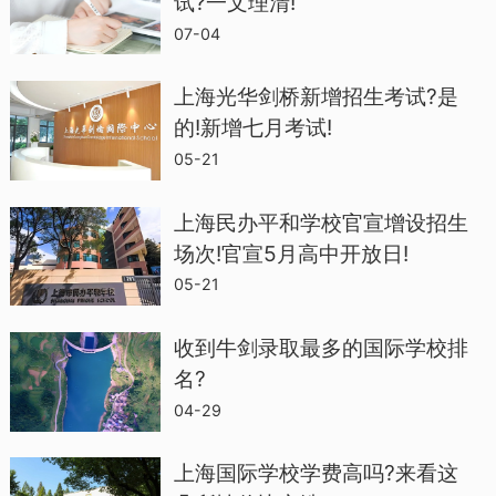
试?一文理清!
G1年级
07-04
学制4年（适龄考生：初三应届生）
上海光华剑桥新增招生考试?是
的!新增七月考试!
G2年级
05-21
上海民办平和学校官宣增设招生
学制3年（适龄考生：初三应届生、高一在
场次!官宣5月高中开放日!
读生）
05-21
A1年级
收到牛剑录取最多的国际学校排
名?
04-29
学制2年（优秀高一、高二在读学生可申请
插班）
上海国际学校学费高吗?来看这