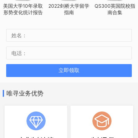
美高11年级
美国大学10年录取
2022剑桥大学留学
QS300英国院校指
形势变化统计报告
指南
南合集
学制2年（适龄考生：高一、高二在读生）
上实联合书院
立即领取
书院入学考试时间：5月11日
唯寻业务优势
考试地址：上实剑桥浦东校区（唐陆公路
3892号）