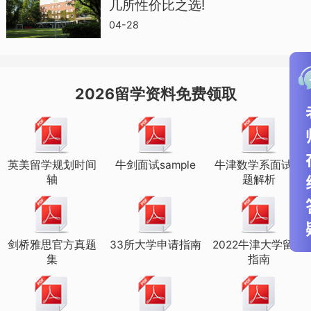
几所性价比之选!
浦东校区美高课程班
04-28
(AP、加州大学直升课程班)
2026留学资料免费领取
美高9年级
学制4年（适龄考生：初三应届生）
英美留学规划时间
牛剑面试sample
牛津数学系面试真
轴
题解析
美高10年级
剑桥雅思官方真题
33所大学申请指南
2022牛津大学留学
学制3年（适龄考生：初三应届生、高一在
集
指南
读生）