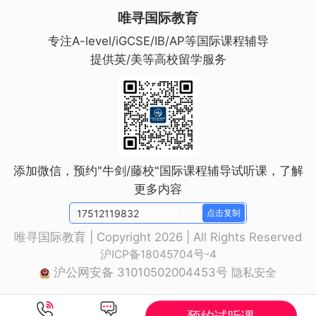
唯寻国际教育
携带资料及物品：
专注A-level/iGCSE/IB/AP等国际课程辅导
提供英/美等高校留学服务
*证件照一张（1寸，请在照片背后写上姓
名）
*有效身份证明原件（身份证或护照原件以
备监考老师查验）
添加微信，预约"牛剑/藤校"国际课程辅导试听课，了解
更多内容
重要提醒：未携带以上资料者无法参加考
点击复制
试。
唯寻国际教育 | Copyright 2026 | All Rights Reserved
沪ICP备18045704号-4
沪公网安备 31010502004453号
隐私安全
*考试文具：可携带黑色圆珠笔、水笔、铅
笔、橡皮、三角尺、计算器等，
预约试听课