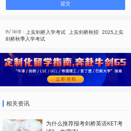
提交
上海市延吉东路99号
招生对象
热门标签：
上实剑桥入学考试
上实剑桥秋招
2025上实
剑桥秋季入学考试
上实剑桥国际高中部按照英美高中学制，
共设四个年级G1、G2、A1、A2（由低到
高），2025年秋季计划招收如下年级新
生：
浦东校区 & 杨浦校区
相关资讯
(IGCSE、A-Level）
为什么推荐报考剑桥英语KET考