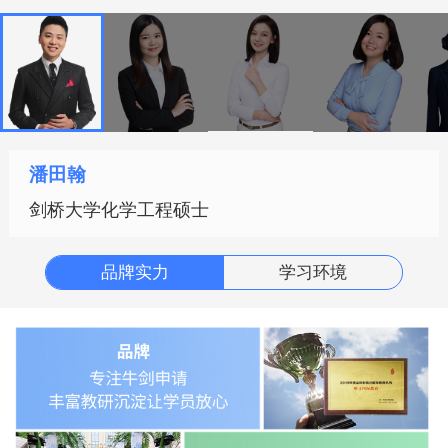
学制4年（适龄考生：初三应届生）
书院10年级
学制3年（适龄考生：初三应届生、高一在
潘田翰
读生）
剑桥大学化学工程硕士
书院11年级
品牌实力
学习环境
学制2年（适龄考生：高一、高二在读生）
报名方式