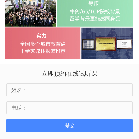
官网的在线报名系统是上实剑桥入学申请
的报名方式。
考试流程及注意事项
考生请提前45分钟到达 > 考生签到缴费 >
核验领取准考证 > 进入考场
立即预约在线试听课
考试总时长约3小时15分钟。
考试期间，考生家长可参加学校课程说明
会以了解学校详情、国际高中课程特点及
提交
相关上海国际教育政策。