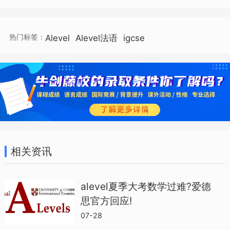
chosen by the candidate)
热门标签：
Alevel
Alevel法语
igcse
Unit 4 Oral Discussion of Issues
Unit 5 Topic/Texts or Coursework
（Two topics, two texts or one of
each.）
相关资讯
Unit 6 Listening, Reading and Writing in
Registers?
alevel夏季大考数学过难?爱德
思官方回应!
AS Level还有法语文学课程，该课程主要
07-28
是配合AS级别的法语学习，学员阅读一些