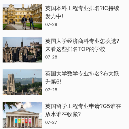
关于法语文学作品，有利于帮助学员理解
英国本科工程专业排名?IC持续
发力中!
文本，明白作者的思想意图，进阶自己的
07-28
表达能力和交际能力，同时也为自己学习
法语增加信心。学员学习不同体裁的作
英国大学经济商科专业怎么选?
品，理解作者的思想意蕴，并在此基础上
来看这些排名TOP的学校
进阶自己的理解能力和分析能力。
07-28
英国大学数学专业排名?布大跃
升第6!
07-28
英国留学工程专业申请?G5谁在
放水谁在收紧?
07-27