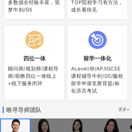
多数据全经验丰富，筑
TOP院校学习有方法，
梦牛剑/G5
成长看得见
最后，更好的在实际生活中使用法语，比
如阅读法国作品，了解法国文化知识。
注意哦，Alevel法语课程并不是同学们想
四位一体
留学一体化
学就可以学得，前提是同学们学习了
igcse/gcse法语课程，并且成绩在b及以上
顾问师/规划师/课程导
ALevel/IB/AP/IGCSE
师/助教四位一体线上
课程辅导牛剑/G5/藤校
哦。所以同学们最好还是要认真的对待
+线下服务闭环
留学申请竞赛背提/标
igcse/gcse，毕竟 优异的
igcse
/gcse成绩
化语言考试
是证明自己有能力接受Alevel课程的最好
唯寻导师团队
更多>
证据。如果您有辅导需求，欢迎您前来唯
寻。