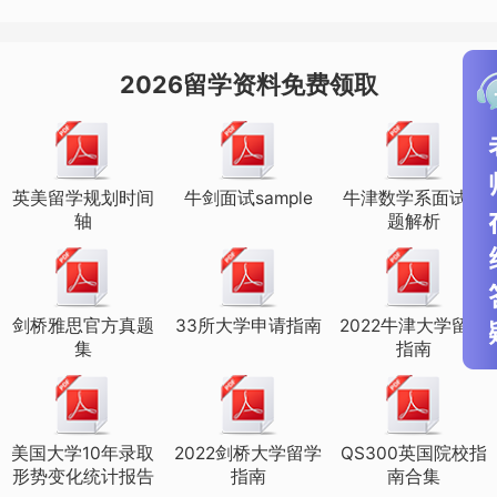
2026留学资料免费领取
Alevel法语难度：
英美留学规划时间
牛剑面试sample
牛津数学系面试真
轴
题解析
相比较英语，法语的难点有很多，比如
说：发音和英语不同，法语音素只有36个
剑桥雅思官方真题
33所大学申请指南
2022牛津大学留学
而英语有48个，发音时口腔肌肉比较紧
集
指南
张，清晰有力，而且有鼻元音和小舌颤
音。名词的阴性和阳性、各种各样的动词
变位、体系庞大的代词；法语的特点是先
美国大学10年录取
2022剑桥大学留学
QS300英国院校指
形势变化统计报告
指南
南合集
难后易，想要入门记住这些语法规则和动