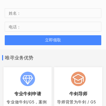
词变位很难，但一旦入门，就会发现法语
的优势：严谨有规则，只要按照规律来，
就能轻松自如的运用了。
如何学好Alevel法语？
立即领取
首先，在Alevel法语课堂上，要认真学习
唯寻业务优势
和掌握法语的语言知识和能力，积极主动
的与导师同学进行交流沟通探讨。
其次，把握好每一个可以与人用法语沟通
专业牛剑申请
牛剑导师
的机会，要大胆的进行沟通和交流，向对
专业做牛剑/G5，案例
导师背景为牛剑 / G5
方学习。