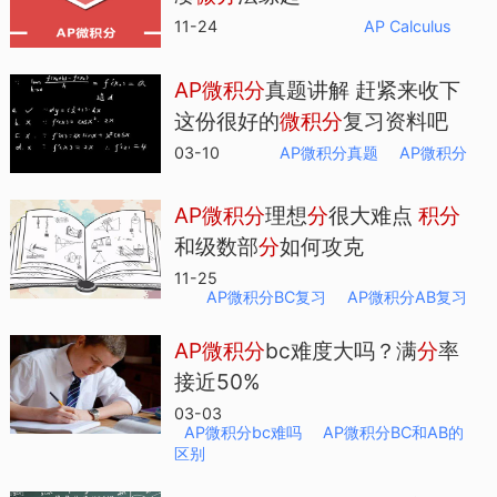
11-24
AP Calculus
AP
微
积
分
真题讲解 赶紧来收下
这份很好的
微
积
分
复习资料吧
03-10
AP微积分真题
AP微积分
AP
微
积
分
理想
分
很大难点
积
分
和级数部
分
如何攻克
11-25
AP微积分BC复习
AP微积分AB复习
AP
微
积
分
bc难度大吗？满
分
率
接近50%
03-03
AP微积分bc难吗
AP微积分BC和AB的
区别