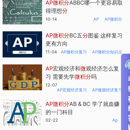
AP
微
积
分
ABBC哪一个更容易取
得理想
分
10-14
AP
AP微积分
AP
微
积
分
BC五
分
图鉴 这样复习
更有方向
11-04
AP微积分复习
AP微积分知识点
AP
宏观经济和
微
观经济怎么复
习 需要先学
微
积
分
吗
12-07
AP宏观经济复习
AP微观经济复习
AP
微
积
分
AB & BC 学了就血赚
的一门科目
02-22
Ap