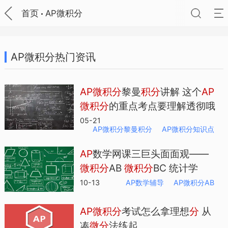
首页
AP微积分
AP微积分热门资讯
AP
微
积
分
黎曼
积
分
讲解 这个
AP
微
积
分
的重点考点要理解透彻哦
05-21
AP微积分黎曼积分
AP微积分知识点
AP
数学网课三巨头面面观——
微
积
分
AB
微
积
分
BC 统计学
10-13
AP数学辅导
AP微积分AB
AP
微
积
分
考试怎么拿理想
分
从
凑
微
分
法练起