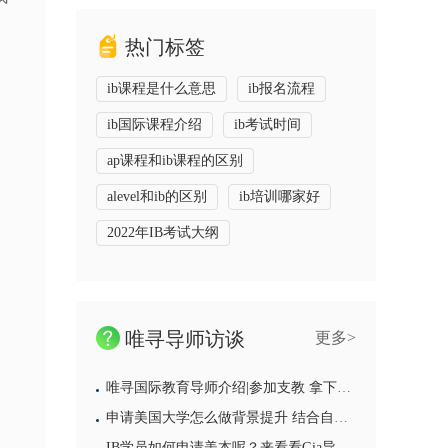
热门标签
ib课程是什么意思
ib报名流程
ib国际课程介绍
ib考试时间
ap课程和ib课程的区别
alevel和ib的区别
ib培训哪家好
2022年IB考试大纲
唯寻导师访谈
更多>
唯寻国际教育导师介绍|参加支教 拿下国家奖学金 靠“经验”打败留学拦路虎
申请美国大学怎么做背景提升 结合自己的优势才能找到好的背提项目
IB学员如何申请美本呢？来看看Gia导师会给学员带来哪些建议吧