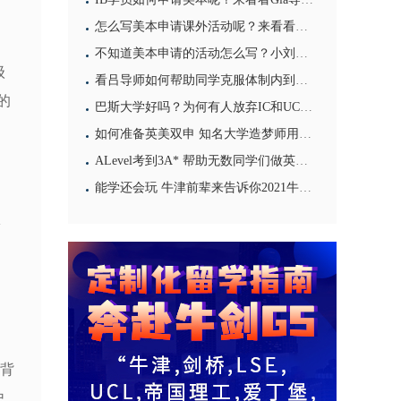
怎么写美本申请课外活动呢？来看看大陆导师给你的答案
不知道美本申请的活动怎么写？小刘导师的亲身经历一定能够给你带来启发
级
看吕导师如何帮助同学克服体制内到国际部的学习困难
的
巴斯大学好吗？为何有人放弃IC和UCL也要选它
如何准备英美双申 知名大学造梦师用他10年的亲身经历来告诉你
ALevel考到3A* 帮助无数同学们做英国本科申请选择 选揭秘牛津大学贝利奥尔学院的导师日常
能学还会玩 牛津前辈来告诉你2021牛津大学本科申请攻略
从
。
展背
史