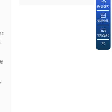
微信咨询
费用查询
东非
试听预约
到
是
章
，