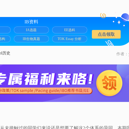
IB资料
IA选题
EE选科
点击领取
结构
IB生物真题
TOK Essay 分析
vel历史
作者：y
于一些从未接触过的同学们来说还是想要了解这2个体系的异同。本期