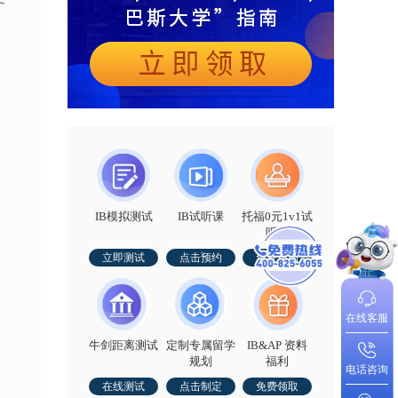
IB模拟测试
IB试听课
托福0元1v1试
听课
立即测试
点击预约
免费预约
在线客服
牛剑距离测试
定制专属留学
IB&AP 资料
规划
福利
电话咨询
在线测试
点击制定
免费领取