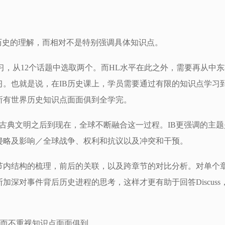
重考对历史的理解，而相对不是特别强调具体知识点。
习，从12个话题中选取两个。而HL水平在此之外，需要再从中
。也就是说，在IB历史课上，学员需要通过有限的知识点学习
所有世界历史知识点面面俱到全学完。
是古典文明之后到现在，全球不断融合这一过程。IB更强调的主题
侵略及影响／全球战争、权利和抗议以及冲突和干预。
节内结构的梳理，前后的关联，以及跨章节的对比分析。对单个
深对事件背后历史进程的思考，这样才更有助于回答Discuss
巧，而不重视知识点面面俱到。